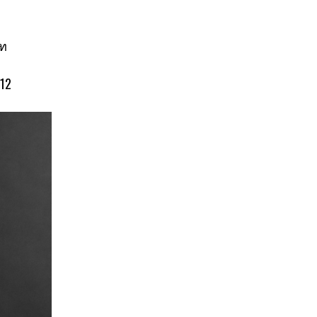
าท
 12