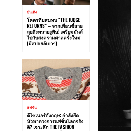
บันเทิง
โคตรทีมสมทบ “THE JUDGE
RETURNS” – จากเพื่อนซี้สาย
ลุยถึงทนายงูพิษ! เตรียมมันส์
ไปกับสงครามศาลครั้งใหม่
(มีสปอยล์เบาๆ)
แฟชั่น
ดีไซเนอร์อังกฤษ: กำลังยึด
หัวหาดวงการแฟชั่นโลกจริง
ดิ? เจาะลึก THE FASHION