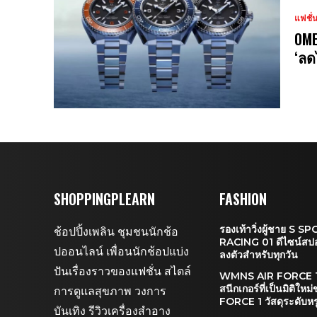
แฟชั่
OME
‘ลด
SHOPPINGPLEARN
FASHION
รองเท้าวิ่งผู้ชาย S 
ช้อปปิ้งเพลิน ชุมชนนักช้อ
RACING 01 ดีไซน์สปอร
ปออนไลน์ เพื่อนนักช้อปแบ่ง
ลงตัวสำหรับทุกวัน
ปันเรื่องราวของแฟชั่น สไตล์
WMNS AIR FORCE 1
สนีกเกอร์ที่เป็นมิติใหม
การดูแลสุขภาพ วงการ
FORCE 1 วัสดุระดับหร
บันเทิง รีวิวเครื่องสำอาง