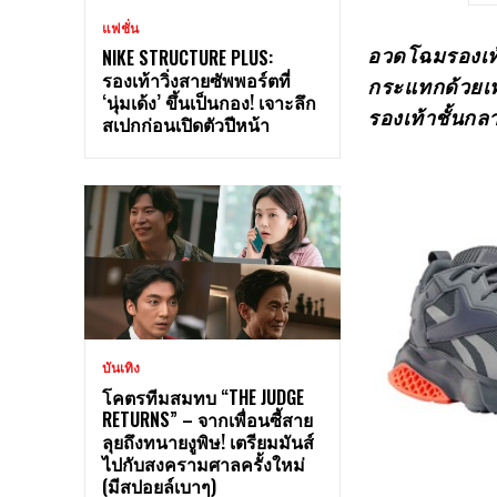
แฟชั่น
อวดโฉมรองเท้
NIKE STRUCTURE PLUS:
รองเท้าวิ่งสายซัพพอร์ตที่
กระแทกด้วยเทค
‘นุ่มเด้ง’ ขึ้นเป็นกอง! เจาะลึก
รองเท้าชั้นกล
สเปกก่อนเปิดตัวปีหน้า
บันเทิง
โคตรทีมสมทบ “THE JUDGE
RETURNS” – จากเพื่อนซี้สาย
ลุยถึงทนายงูพิษ! เตรียมมันส์
ไปกับสงครามศาลครั้งใหม่
(มีสปอยล์เบาๆ)