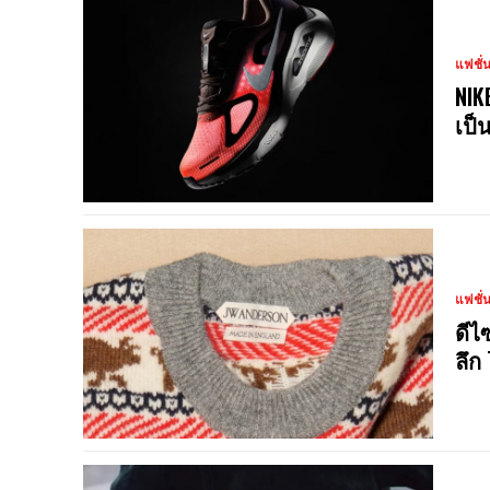
แฟชั่
NIK
เป็
แฟชั่
ดีไ
ลึก