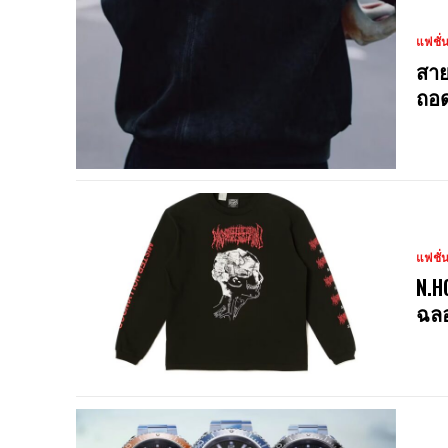
แฟชั่
สาย
ถอด
แฟชั่
N.H
ฉลอ