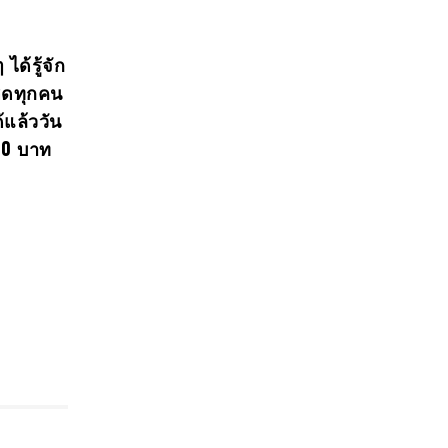
ด้รู้จัก
เฮดทุกคน
แล้ววัน
90 บาท