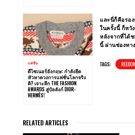
และนี่ก็คือรอง
ในครั้งนี้ ก็ห
หลังจากที่ได
นี้ ผ่านช่อง
TAGS:
REEBOK
แฟชั่น
ดีไซเนอร์อังกฤษ: กำลังยึด
หัวหาดวงการแฟชั่นโลกจริง
ดิ? เจาะลึก THE FASHION
AWARDS สู่บัลลังก์ DIOR-
HERMÈS!
RELATED ARTICLES