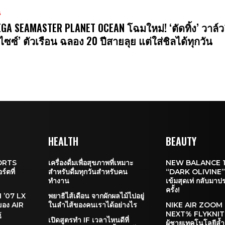
น
GA SEAMASTER PLANET OCEAN โฉมใหม่! ‘ตัดทิ้ง’ วาล์ว
ไซซ์’ ตัวเรือน ฉลอง 20 ปีสายลุย แต่ใส่ชิลได้ทุกวัน
HEALTH
BEAUTY
SPORTS
เครื่องดื่มเพื่อสุขภาพที่เหมาะ
NEW BALANCE 1
์ตที่
สำหรับดื่มทุกวันสำหรับคน
“DARK OLIVINE” 
ทำงาน
เข้มสุดเท่ กลับมาป
ครั้ง!
 ’07 LX
พยาธิไส้เดือน จากผักผลไม้ไปอยู่
่ของ AIR
ในลำไส้ของคนเราได้อย่างไร
NIKE AIR ZOOM
ู
NEXT% FLYKNIT รอ
เปิดสูตรทำ IF เวลาไหนดีที่
ผู้ชายเทคโนโลยีล้ำ