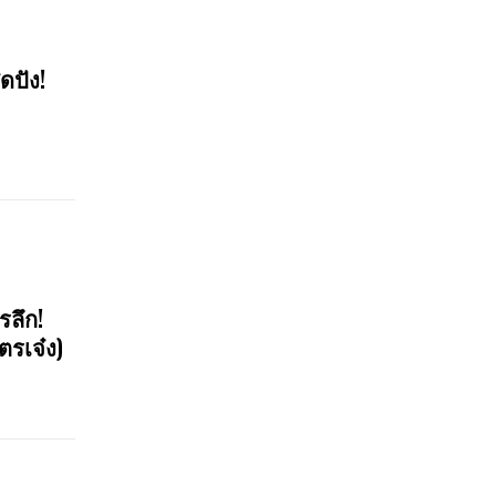
ดปัง!
รลึก!
ตรเจ๋ง)