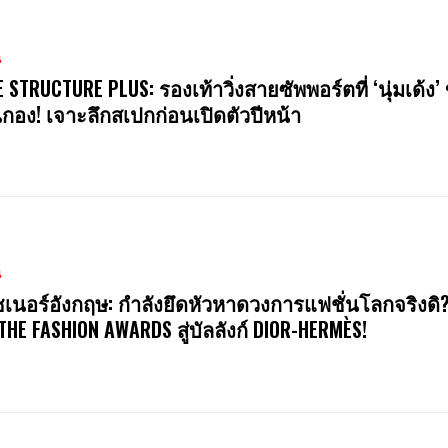
น
E STRUCTURE PLUS: รองเท้าวิ่งสายซัพพอร์ตที่ ‘นุ่มเด้ง’ 
นกอง! เจาะลึกสเปกก่อนเปิดตัวปีหน้า
น
ซเนอร์อังกฤษ: กำลังยึดหัวหาดวงการแฟชั่นโลกจริงดิ
 THE FASHION AWARDS สู่บัลลังก์ DIOR-HERMÈS!