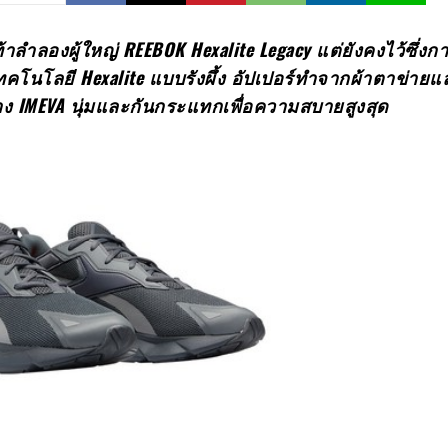
าลำลองผู้ใหญ่
REEBOK Hexalite Legacy แต่ยังคงไว้ซึ่งก
โนโลยี Hexalite แบบรังผึ้ง อัปเปอร์ทำจากผ้าตาข่ายแล
าง IMEVA นุ่มและกันกระแทกเพื่อความสบายสูงสุด