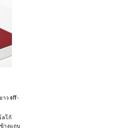
ขาว off-
โลโก้
นข้างแถบ