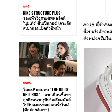
แฟชั่น
NIKE STRUCTURE PLUS:
รองเท้าวิ่งสายซัพพอร์ตที่
‘นุ่มเด้ง’ ขึ้นเป็นกอง! เจาะลึก
สาวๆ ที่กำลัง
สเปกก่อนเปิดตัวปีหน้า
นี้เรากำลังจะแ
จำหน่ายในไท
บันเทิง
โคตรทีมสมทบ “THE JUDGE
RETURNS” – จากเพื่อนซี้สาย
ลุยถึงทนายงูพิษ! เตรียมมันส์
ไปกับสงครามศาลครั้งใหม่
(มีสปอยล์เบาๆ)