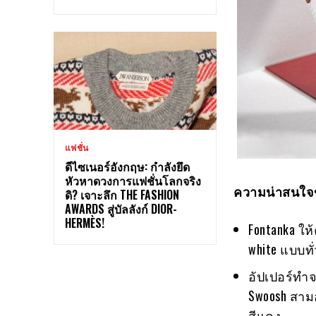
แฟชั่น
ดีไซเนอร์อังกฤษ: กำลังยึด
หัวหาดวงการแฟชั่นโลกจริง
ความน่าสนใจ
ดิ? เจาะลึก THE FASHION
AWARDS สู่บัลลังก์ DIOR-
HERMÈS!
Fontanka ใ
white แบบทั
อัปเปอร์ทำจ
Swoosh สามอ
สีแดง