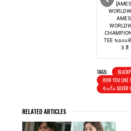
[AMES
WORLDW
AMES
WORLDW
CHAMPIO
TEE ของแท
3 สี
TAGS:
BLACK
HOW YOU LIKE 
ซิงเกิ้ล SILVER
RELATED ARTICLES