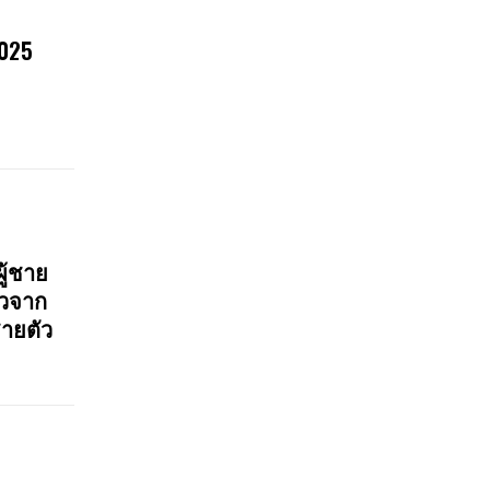
2025
ู้ชาย
๊วจาก
ชายตัว