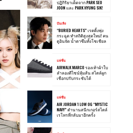
ปฏิกิริยาเด็ดจาก PARK SEO
JOON และ PARK HYUNG SIK!
บันเทิง
“BURIED HEARTS” เรตติ้งพุ่ง
กระฉูด ทำสถิติสูงสุดใหม่! คน
ดูอินจัด น้ำตาซึมทั้งโซเชียล
แฟชั่น
AIRWALK MARCO รองเท้าผ้าใบ
ลำลองดีไซน์หุ้มส้น สไตล์ผูก
เชือกปรับกระชับได้
แฟชั่น
AIR JORDAN 1 LOW OG “MYSTIC
NAVY” ตำนานสนีกเกอร์สไตล์
เรโทรที่กลับมาอีกครั้ง