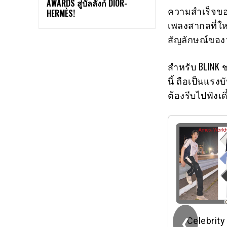
AWARDS สู่บัลลังก์ DIOR-
ความสำเร็จของ
HERMÈS!
เพลงสากลที่ให
สัญลักษณ์ของ
สำหรับ BLINK 
นี้ ถือเป็นแรง
ต้องรีบไปฟังเดี
❮
Celebrity