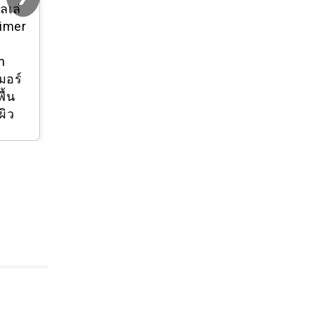
ลเล่
imer
m
n
มอร์
ื้น
ผิว