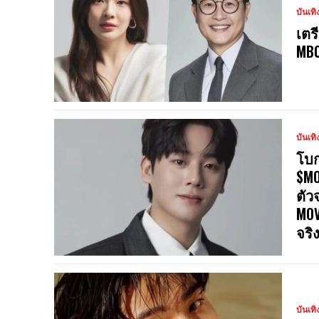
บันเทิ
เตร
MBC
บันเทิ
โบก
$MO
ตัว
MOV
จริ
บันเทิ