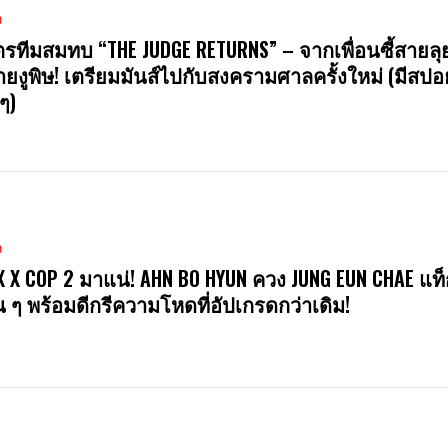
ง
รทีมสมทบ “THE JUDGE RETURNS” – จากเพื่อนซี้สายลุย
ยงูพิษ! เตรียมมันส์ไปกับสงครามศาลครั้งใหม่ (มีสปอ
ๆ)
ง
X X COP 2 มาแน่! AHN BO HYUN ควง JUNG EUN CHAE แท็
น ๆ พร้อมดีกรีความโหดที่อัปเกรดกว่าเดิม!