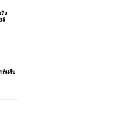
ถึง
ยล์
กทีมสืบ