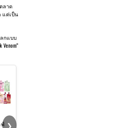
ในตลาด
 แต่เป็น
บโลกแบบ
nk Venom”
?พร้อมส่ง/กรุงเทพ?
สมุดอัลบัมรูป /
สะสมการ์ด Art toy
/ สะสมบัตร (หลาย
ช่อง หลายขนาด)
❯
ลฟ์