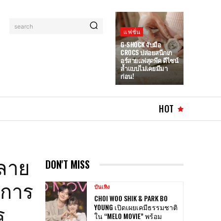
search
แฟชั่น
G-SHOCK จับมือ
CROCS ปล่อยสนีกเก
อร์สายแฟสุดพีค ดีไซน์
ล้ำแบบไม่เคยมีมา
ก่อน!
HOT
กลาย
DON'T MISS
ับการ
บันเทิง
CHOI WOO SHIK & PARK BO
ร
YOUNG เปิดเผยเคมีธรรมชาติ
ใน “MELO MOVIE” พร้อม