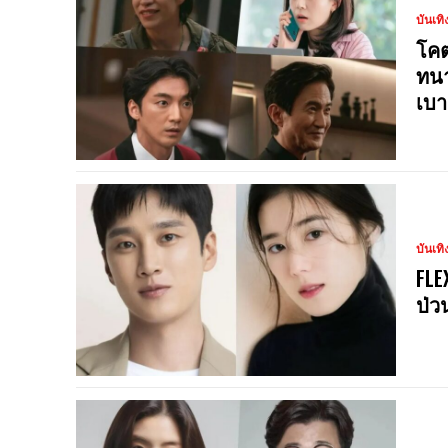
บันเทิ
โคต
ทนา
เบา
บันเทิ
FLE
ป่ว