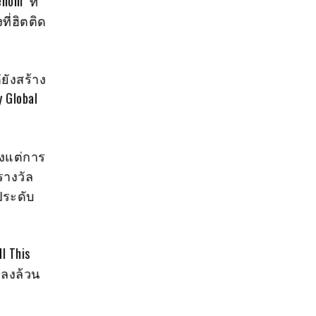
om” ที่
ี่ฮิตติด
่ยังสร้าง
 Global
ั้งแต่การ
รางวัล
ประดับ
l This
เพลงล้วน