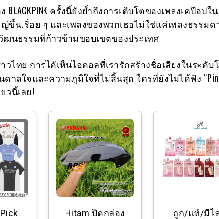
 BLACKPINK ครั้งนี้ยังย้ำถึงการเติบโตของเพลงเคป๊อป
ญ่ขึ้นเรื่อย ๆ และเพลงของพวกเธอไม่ใช่แค่เพลงธรรมดา
วัฒนธรรมที่ก้าวข้ามขอบเขตของประเทศ
ชาวไทย การได้เห็นไอดอลที่เรารักสร้างชื่อเสียงในระดั
บันดาลใจและความภูมิใจที่ไม่สิ้นสุด ใครที่ยังไม่ได้ฟัง “Pi
๋ยวนี้เลย!
 Pick
Hitam ปิดกล่อง
ถูก/แท้/มีไ