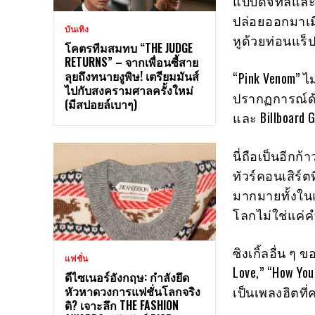
แบบดิจิทัลและ
ปล่อยออกมาเมื่
บันเทิง
หูด้วยท่อนแร็ป
โคตรทีมสมทบ “THE JUDGE
RETURNS” – จากเพื่อนซี้สาย
ลุยถึงทนายงูพิษ! เตรียมมันส์
“Pink Venom” ไ
ไปกับสงครามศาลครั้งใหม่
ปรากฏการณ์ด้ว
(มีสปอยล์เบาๆ)
และ Billboard
นี่ถือเป็นอีกก้
ทัวร์คอนเสิร์
มากมายทั้งในแ
โลกไม่ใช่แค่ค
ซิงเกิ้ลอื่น ๆ 
แฟชั่น
Love,” “How You
ดีไซเนอร์อังกฤษ: กำลังยึด
หัวหาดวงการแฟชั่นโลกจริง
เป็นเพลงฮิตที
ดิ? เจาะลึก THE FASHION