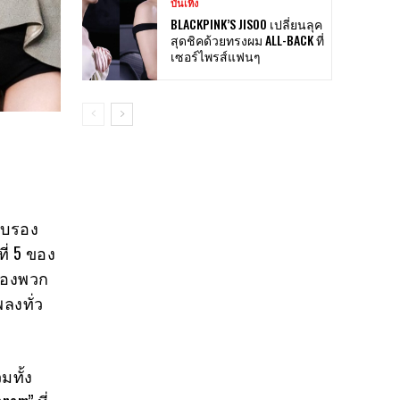
บันเทิง
BLACKPINK’S JISOO เปลี่ยนลุค
สุดชิคด้วยทรงผม ALL-BACK ที่
เซอร์ไพรส์แฟนๆ
รับรอง
ที่ 5 ของ
จของพวก
ลงทั่ว
มทั้ง