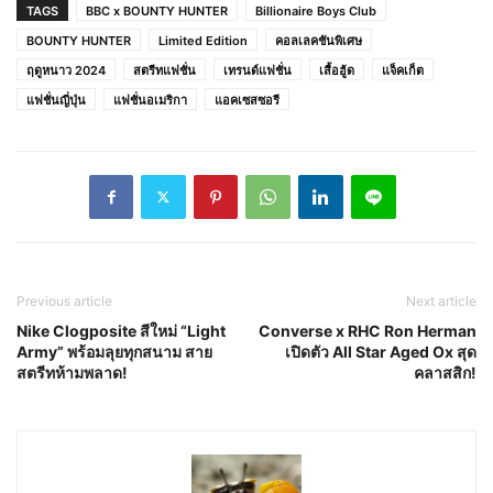
TAGS
BBC x BOUNTY HUNTER
Billionaire Boys Club
BOUNTY HUNTER
Limited Edition
คอลเลคชันพิเศษ
ฤดูหนาว 2024
สตรีทแฟชั่น
เทรนด์แฟชั่น
เสื้อฮู้ด
แจ็คเก็ต
แฟชั่นญี่ปุ่น
แฟชั่นอเมริกา
แอคเซสซอรี
Previous article
Next article
Nike Clogposite สีใหม่ “Light
Converse x RHC Ron Herman
Army” พร้อมลุยทุกสนาม สาย
เปิดตัว All Star Aged Ox สุด
สตรีทห้ามพลาด!
คลาสสิก!