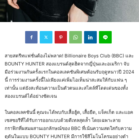
สายสตรีทแฟชั่นต้องไม่พลาด! Billionaire Boys Club (BBC) และ
BOUNTY HUNTER สองแบรนด์สุดฮิตจากญี่ปุ่นและอเมริกา จับ
มือร่วมงานกันครั้งแรกในคอลเลคชันพิเศษต้อนรับฤดูหนาวปี 2024
นี้ การร่วมงานครั้งนี้ไม่เพียงแค่เพิ่มไอเท็มน่าสะสมให้กับแฟน ๆ
เท่านั้น แต่ยังสะท้อนความเป็นตัวตนและสไตล์ที่โดดเด่นของทั้ง
สองแบรนด์ได้อย่างชัดเจน
ในคอลเลคชันนี้ คุณจะได้พบกับเสื้อฮู้ด, เสื้อยืด, แจ็คเก็ต และแอค
เซสซอรีที่ได้รับการออกแบบด้วยดีเทลสุดล้ำ โดยเฉพาะลาย
กราฟิกที่ผสมผสานเอกลักษณ์ของ BBC ที่เน้นความสดใสกับความ
ดุดันในแบบ BOUNTY HUNTER มีการใช้สีโมโนโครมอย่างดำ