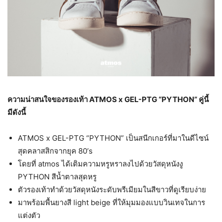
ความน่าสนใจของรองเท้า
ATMOS x GEL-PTG “PYTHON”
คู่นี้
มีดังนี้
ATMOS x GEL-PTG “PYTHON” เป็นสนีกเกอร์ที่มาในดีไซน์
สุดคลาสสิกจากยุค 80’s
โดยที่ atmos ได้เติมความหรูหราลงไปด้วยวัสดุหนังงู
PYTHON สีน้ำตาลสุดหรู
ตัวรองเท้าทำด้วยวัสดุหนังระดับพรีเมียมในสีขาวที่ดูเรียบง่าย
มาพร้อมพื้นยางสี light beige ที่ให้มุมมองแบบวินเทจในการ
แต่งตัว