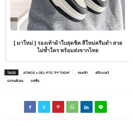
[ มาใหม่ ] รองเท้าผ้าใบสุดชิค สีใหม่ครีมดำ สวย
ไม่ซ้ำใคร พร้อมส่งจากไทย
TAGS
ATMOS x GEL-PTG “PYTHON”
รองเท้า
สนีกเกอร์
แบรนด์เนม
แฟชั่น