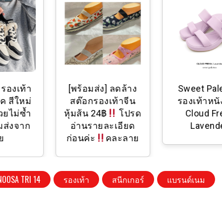
รองเท้า
[พร้อมส่ง] ลดล้าง
Sweet Pale
 สีใหม่
สต๊อกรองเท้าจีน
รองเท้าหนั
ยไม่ซ้ำ
หุ้มส้น 24฿
โปรด
Cloud Fre
ส่งจาก
อ่านรายละเอียด
Lavende
ย
ก่อนค่ะ
คละลาย
NOOSA TRI 14
รองเท้า
สนีกเกอร์
แบรนด์เนม