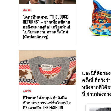
บันเทิง
โคตรทีมสมทบ “THE JUDGE
RETURNS” – จากเพื่อนซี้สาย
ลุยถึงทนายงูพิษ! เตรียมมันส์
ไปกับสงครามศาลครั้งใหม่
(มีสปอยล์เบาๆ)
และนี่ก็คือรอง
ครั้งนี้ ก็หวั
หลังจากที่ได
แฟชั่น
นี้ ผ่านช่อง
ดีไซเนอร์อังกฤษ: กำลังยึด
หัวหาดวงการแฟชั่นโลกจริง
ดิ? เจาะลึก THE FASHION