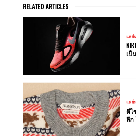
RELATED ARTICLES
แฟชั่
NIK
เป็
แฟชั่
ดีไ
ลึก