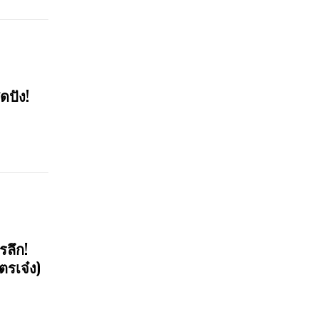
ดปัง!
รลึก!
ตรเจ๋ง)