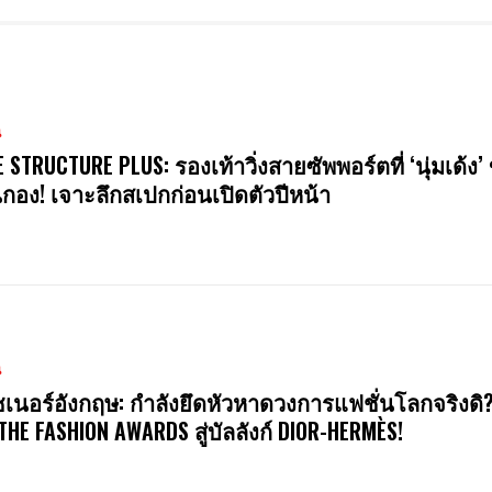
น
E STRUCTURE PLUS: รองเท้าวิ่งสายซัพพอร์ตที่ ‘นุ่มเด้ง’ 
นกอง! เจาะลึกสเปกก่อนเปิดตัวปีหน้า
น
ซเนอร์อังกฤษ: กำลังยึดหัวหาดวงการแฟชั่นโลกจริงดิ
 THE FASHION AWARDS สู่บัลลังก์ DIOR-HERMÈS!