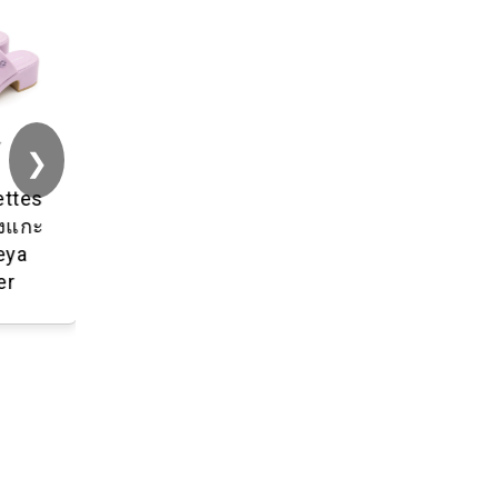
❯
ttes
งแกะ
ya
r