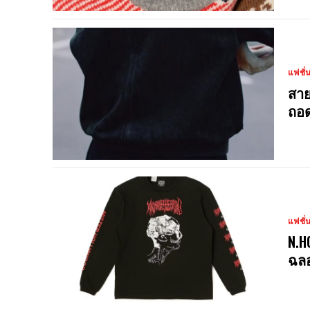
แฟชั่
สาย
ถอด
แฟชั่
N.H
ฉลอ