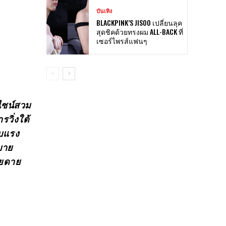
บันเทิง
BLACKPINK’S JISOO เปลี่ยนลุค
สุดชิคด้วยทรงผม ALL-BACK ที่
เซอร์ไพรส์แฟนๆ
ีไซน์สวม
วิ่งใต้
ับแรง
บาย
ายดาย