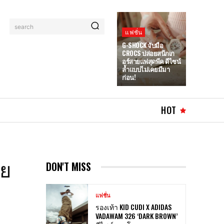
search
แฟชั่น
G-SHOCK จับมือ
CROCS ปล่อยสนีกเก
อร์สายแฟสุดพีค ดีไซน์
ล้ำแบบไม่เคยมีมา
ก่อน!
HOT
าย
DON'T MISS
แฟชั่น
รองเท้า KID CUDI X ADIDAS
VADAWAM 326 ‘DARK BROWN’