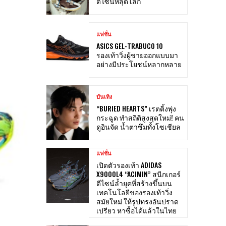
ดีไซน์หลุดโลก
แฟชั่น
ASICS GEL-TRABUCO 10
รองเท้าวิ่งผู้ชายออกแบบมา
อย่างมีประโยชน์หลากหลาย
บันเทิง
“BURIED HEARTS” เรตติ้งพุ่ง
กระฉูด ทำสถิติสูงสุดใหม่! คน
ดูอินจัด น้ำตาซึมทั้งโซเชียล
แฟชั่น
เปิดตัวรองเท้า ADIDAS
X9000L4 “ACIMIN” สนีกเกอร์
ดีไซน์ล้ำยุคที่สร้างขึ้นบน
เทคโนโลยีของรองเท้าวิ่ง
สมัยใหม่ ให้รูปทรงอันปราด
เปรียว หาซื้อได้แล้วในไทย