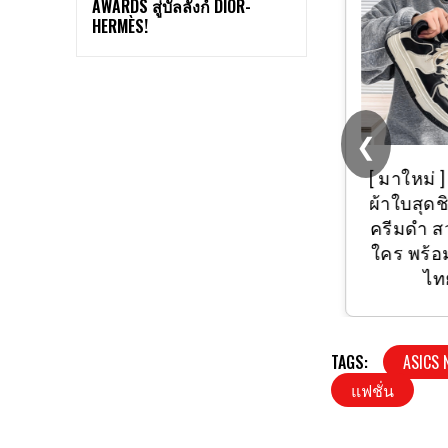
AWARDS สู่บัลลังก์ DIOR-
HERMÈS!
❮
(แพ็ค 6 คู่, 12 คู่)
?
[ มาใหม่ ] 
ถุงเท้านักเรียนพื้น
ผ้าใบสุดชิค
เทา ถุงเท้านักเรียน
ครีมดำ สว
ขาวเทา ??ผลิตใน
ใคร พร้อม
ไทย??
ไท
TAGS:
ASICS 
แฟชั่น