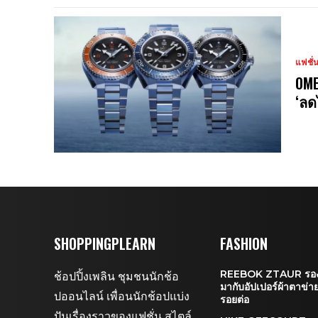
แฟชั่
OME
‘ลด
SHOPPINGPLEARN
FASHION
REEBOK ZTAUR รองเท
ช้อปปิ้งเพลิน ชุมชนนักช้อ
มากับอัปเปอร์ผ้าตาข่า
ปออนไลน์ เพื่อนนักช้อปแบ่ง
รอยต่อ
ปันเรื่องราวของแฟชั่น สไตล์