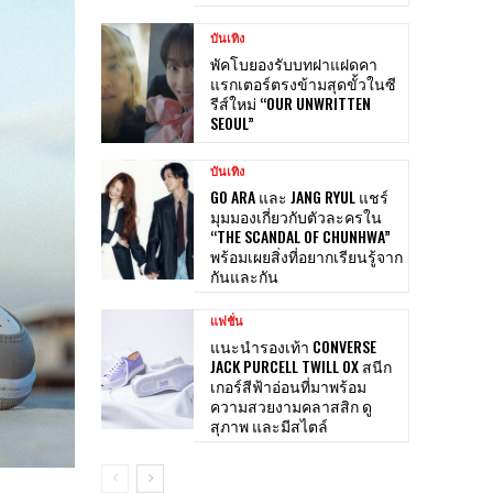
บันเทิง
พัคโบยองรับบทฝาแฝดคา
แรกเตอร์ตรงข้ามสุดขั้วในซี
รีส์ใหม่ “OUR UNWRITTEN
SEOUL”
บันเทิง
GO ARA และ JANG RYUL แชร์
มุมมองเกี่ยวกับตัวละครใน
“THE SCANDAL OF CHUNHWA”
พร้อมเผยสิ่งที่อยากเรียนรู้จาก
กันและกัน
แฟชั่น
แนะนำรองเท้า CONVERSE
JACK PURCELL TWILL OX สนีก
เกอร์สีฟ้าอ่อนที่มาพร้อม
ความสวยงามคลาสสิก ดู
สุภาพ และมีสไตล์