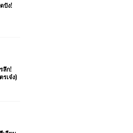
ดปัง!
รลึก!
ตรเจ๋ง)