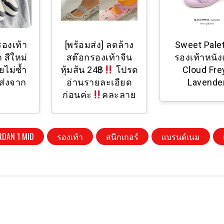
รองเท้า
[พร้อมส่ง] ลดล้าง
Sweet Pale
 สีใหม่
สต๊อกรองเท้าจีน
รองเท้าหนั
ยไม่ซ้ำ
หุ้มส้น 24฿
โปรด
Cloud Fre
ส่งจาก
อ่านรายละเอียด
Lavende
ย
ก่อนค่ะ
คละลาย
RDAN 1 MID
รองเท้า
สนีกเกอร์
แบรนด์เนม