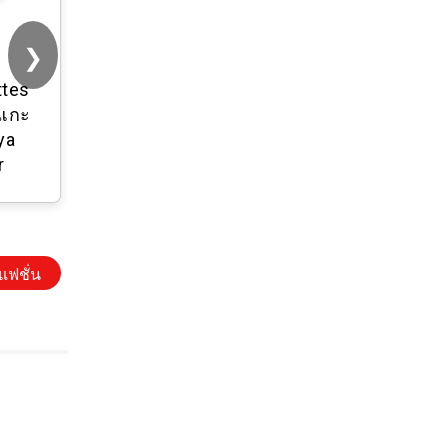
❯
ttes
งแกะ
ya
r
แฟชั่น