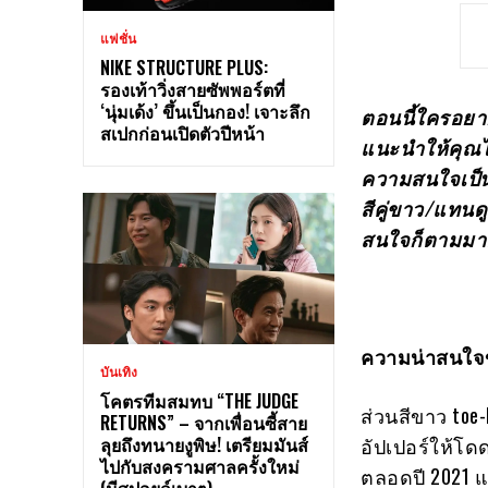
แฟชั่น
NIKE STRUCTURE PLUS:
รองเท้าวิ่งสายซัพพอร์ตที่
‘นุ่มเด้ง’ ขึ้นเป็นกอง! เจาะลึก
ตอนนี้ใครอยา
สเปกก่อนเปิดตัวปีหน้า
แนะนำให้คุณได
ความสนใจเป็นอ
สีคู่ขาว/แทน
สนใจก็ตามมาดู
ความน่าสนใจ
บันเทิง
โคตรทีมสมทบ “THE JUDGE
ส่วนสีขาว toe
RETURNS” – จากเพื่อนซี้สาย
ลุยถึงทนายงูพิษ! เตรียมมันส์
อัปเปอร์ให้โด
ไปกับสงครามศาลครั้งใหม่
ตลอดปี 2021 และ
(มีสปอยล์เบาๆ)