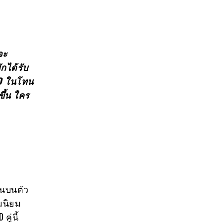
จะ
มักได้รับ
ID
ในโทน
ึ้น
ใคร
ทนบนตัว
ามนิยม
ู่นี้