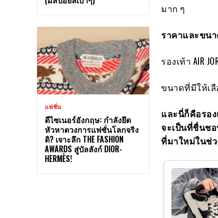
มาก ๆ
ราคาและขนาด
รองเท้า AIR J
ขนาดที่มีให้เลือ
แฟชั่น
และนี่ก็คือรอง
ดีไซเนอร์อังกฤษ: กำลังยึด
จะเป็นที่ชื่น
หัวหาดวงการแฟชั่นโลกจริง
ดิ? เจาะลึก THE FASHION
ที่มาใหม่ในช่ว
AWARDS สู่บัลลังก์ DIOR-
HERMÈS!