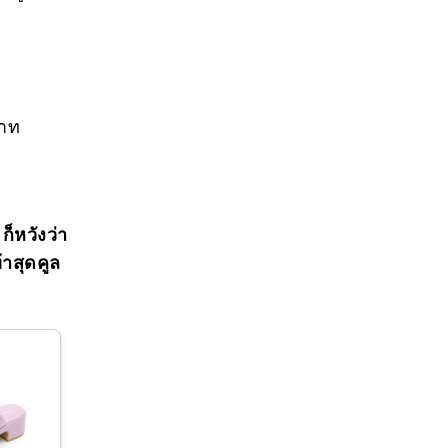
บาท
ก็หวังว่า
้าสุดคูล