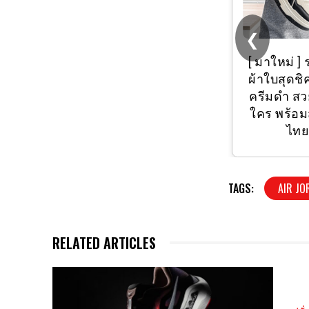
❮
(แพ็ค 6 คู่, 12 คู่)
?
[ มาใหม่ ] 
ถุงเท้านักเรียนพื้น
ผ้าใบสุดชิค
เทา ถุงเท้านักเรียน
ครีมดำ สว
ขาวเทา ??ผลิตใน
ใคร พร้อม
ไทย??
ไท
TAGS:
AIR JO
RELATED ARTICLES