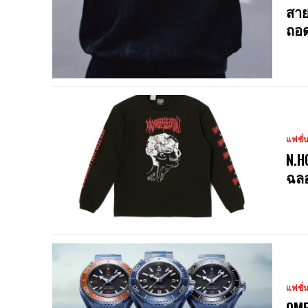
สาย
ถอด
แฟชั่
N.H
ฉลอ
แฟชั่