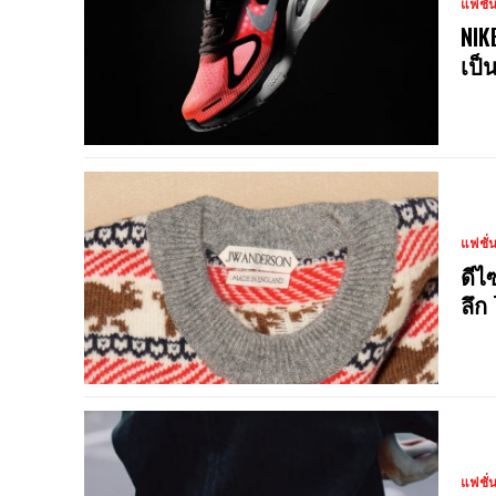
แฟชั่
NIK
เป็
แฟชั่
ดีไ
ลึก
แฟชั่