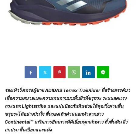
รองเท้าวิ่งเทรลผู้ชาย
ADIDAS Terrex TrailRider ที่สร้างสรรค์มา
เพื่อความสบายและความทนทานบนพื้นผิวที่ขรุขระ ระบบลดแรง
กระแทก Lightstrike และแผ่นป้องกันหินช่วยให้คุณวิ่งผ่านพื้น
ขรุขระได้อย่างมั่นใจ พื้นรองเท้าด้านนอกทำจากยาง
Continental™ เสริมการยึดเกาะที่ดีเยี่ยมทุกเส้นทาง ทั้งพื้นหิน สิ่ง
สกปรก พื้นเปียกและแห้ง