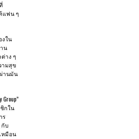
ี่
ห้แฟน ๆ
เองใน
้าน
กต่าง ๆ
ความสุข
ผ่านมัน
y Group”
ชิกใน
การ
 กับ
นเหมือน