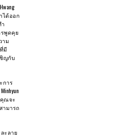
 Hwang
ขาได้ออก
ทำ
ารพูดคุย
ความ
่มี
ชิญกับ
ละการ
 Minhyun
่าคุณจะ
ี่สามารถ
อมละลาย