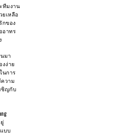
ละทีมงาน
่วยเหลือ
่รักของ
ื้ออาทร
ง
่านมา
่องง่าย
มในการ
มีความ
ผชิญกับ
ang
ู่
นแบบ