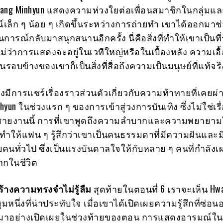
Hwang Minhyun แสดงความห่วงใยต่อเพื่อนสมาชิกในกลุ่มแ
รณ์เล็ก ๆ น้อย ๆ เกิดขึ้นระหว่างการถ่ายทำ เขาได้ออกมาช
ารณ์กลับมาสนุกสนานอีกครั้ง นี่คือสิ่งที่ทำให้เขาเป็นที
่ว่าการแสดงจะอยู่ในเวทีใหญ่หรือในเบื้องหลัง ความเอ
บข้างของเขาก็เป็นสิ่งที่สื่อถึงความเป็นมนุษย์ที่แท้จริ
ยังมีการแชร์เรื่องราวส่วนตัวเกี่ยวกับความท้าทายที่เคยผ
yun ในช่วงแรก ๆ ของการเข้าสู่วงการบันเทิง ซึ่งไม่ใช่เรื
ในสายงานนี้ การที่เขาพูดถึงความลำบากและความพยายา
ทำให้แฟน ๆ รู้สึกว่าเขาเป็นคนธรรมดาที่มีความฝันและ
ับคนทั่วไป ซึ่งเป็นแรงบันดาลใจให้กับหลาย ๆ คนที่กำลังเ
กในชีวิต
สร้างความทรงจำไม่รู้ลืม
สุดท้ายในตอนที่ 6 เราจะเห็น Hw
มหนึ่งที่น่าประทับใจ เมื่อเขาได้เปิดเผยความรู้สึกที่ซ่อนอย
าอย่างเปิดเผยในช่วงท้ายของตอน การแสดงอารมณ์ใ