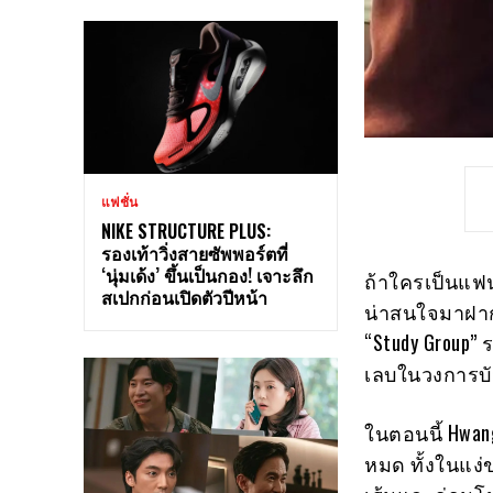
แฟชั่น
NIKE STRUCTURE PLUS:
รองเท้าวิ่งสายซัพพอร์ตที่
‘นุ่มเด้ง’ ขึ้นเป็นกอง! เจาะลึก
ถ้าใครเป็นแฟน K
สเปกก่อนเปิดตัวปีหน้า
น่าสนใจมาฝากก
“Study Group
เลบในวงการบัน
ในตอนนี้ Hwan
หมด ทั้งในแง