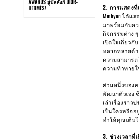
AWARDS สู่บัลลังก์ DIOR-
2. การแสดงที่
HERMÈS!
Minhyun ได้แ
มาพร้อมกับควา
กิจกรรมต่าง ๆ
เปิดใจเกี่ยวก
หลากหลายด้านข
ความสามารถใน
ความท้าทายในชี
ส่วนหนึ่งของค
พัฒนาตัวเอง ซึ
เล่าเรื่องราวป
เป็นใครหรืออ
ทำให้คุณเติบ
3. ช่วงเวลาที่