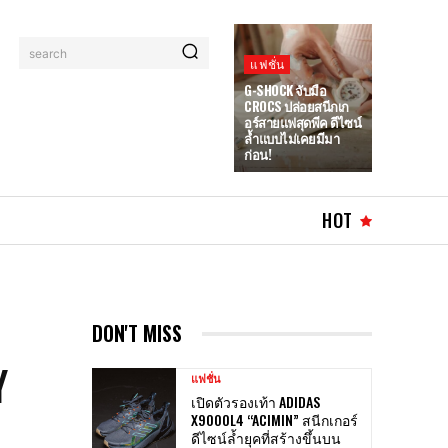
search
แฟชั่น
G-SHOCK จับมือ
CROCS ปล่อยสนีกเก
อร์สายแฟสุดพีค ดีไซน์
ล้ำแบบไม่เคยมีมา
ก่อน!
HOT
DON'T MISS
Y
แฟชั่น
เปิดตัวรองเท้า ADIDAS
X9000L4 “ACIMIN” สนีกเกอร์
ดีไซน์ล้ำยุคที่สร้างขึ้นบน