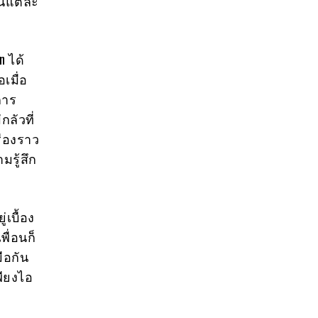
ในแต่ละ
n ได้
เมื่อ
การ
ลัวที่
ื่องราว
รู้สึก
่เบื้อง
ื่อนก็
ือกัน
เพียงไอ