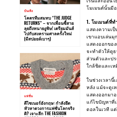
เร้นและอ่อนโย
โมเมนต์นั้นมีอ
บันเทิง
โคตรทีมสมทบ “THE JUDGE
1. โมเมนต์ที่ท
RETURNS” – จากเพื่อนซี้สาย
ลุยถึงทนายงูพิษ! เตรียมมันส์
แสดงความเป็นต
ไปกับสงครามศาลครั้งใหม่
เขาแอบเล่นมุ
(มีสปอยล์เบาๆ)
แสดงออกของเขา
จะทำตัวให้ดูธ
ส่วนตัวและประ
ใกล้ชิดและเหม
ในช่วงเวลานี้เ
หลัง แม้จะดูเ
แสดงออกมาอย่
แฟชั่น
แก้ไขปัญหาที่เก
ดีไซเนอร์อังกฤษ: กำลังยึด
หัวหาดวงการแฟชั่นโลกจริง
ดอลในเวที แต่
ดิ? เจาะลึก THE FASHION