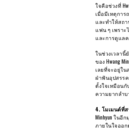
ใจคือช่วงที่ 
เมื่อมีเหตุกา
และทำให้สถานก
แฟน ๆ เพราะไม
และการดูแลคนรอ
ในช่วงเวลานี้
ของ Hwang Minh
เลยที่จะอยู่
ฝ่าฟันอุปสรรค
ตั้งใจเหมือนก
ความยากลำบา
4. โมเมนต์ที่
Minhyun ในอีกมุ
ภายในใจออกม