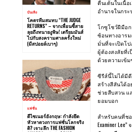
ตื่นเต้นในเนื้
อำนาจในกระบว
บันเทิง
โคตรทีมสมทบ “THE JUDGE
RETURNS” – จากเพื่อนซี้สาย
โกซูโชว์ฝีมื
ลุยถึงทนายงูพิษ! เตรียมมันส์
ซ้อนทางอารมณ
ไปกับสงครามศาลครั้งใหม่
มั่นที่จะเปิดโ
(มีสปอยล์เบาๆ)
ผู้ต้องสงสัยท
ด้วยความเข้ม
ซีรีส์นี้ไม่ได
สร้างสีสันได้อ
ช่วยสืบสวน แ
ยอมบอก
แฟชั่น
ดีไซเนอร์อังกฤษ: กำลังยึด
สำหรับคนที่ชอ
หัวหาดวงการแฟชั่นโลกจริง
Examiner Lee” 
ดิ? เจาะลึก THE FASHION