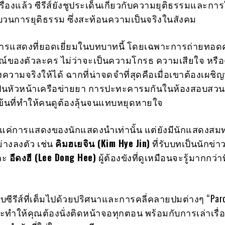
อเรื่องแล้ว ซีรีส์ยังชูประเด็นเกี่ยวกับความยุติธรรมและการ
นการยุติธรรม ซึ่งสะท้อนความเป็นจริงในสังคม
อการแสดงที่ยอดเยี่ยมในบทบาทนี้ โดยเฉพาะการถ่ายทอด
์ของตัวละคร ไม่ว่าจะเป็นความโกรธ ความเสียใจ หรือ
ปงความจริงให้ได้ ฉากที่น่าจดจำที่สุดคือเมื่อเขาต้องเผชิ
ี่เป็นหัวหน้าเครือข่ายยา การปะทะคารมกันในห้องสอบสวน
ข้นที่ทำให้คนดูต้องลุ้นจนแทบหยุดหายใจ
้มีดีแค่การแสดงของนักแสดงนำเท่านั้น แต่ยังมีนักแสดงสมท
ย่างลงตัว เช่น
คิมฮเยจิน (Kim Hye Jin)
ที่รับบทเป็นนักข่าว
ละ
อีดงฮี (Lee Dong Hee)
ผู้ต้องขังที่ดูเหมือนจะรู้มากกว่าท
บซีรีส์ที่เต็มไปด้วยปริศนาและการคลี่คลายปมต่างๆ “Paro
จะทำให้คุณต้องนั่งติดหน้าจอทุกตอน พร้อมกับการเล่าเรื่อง