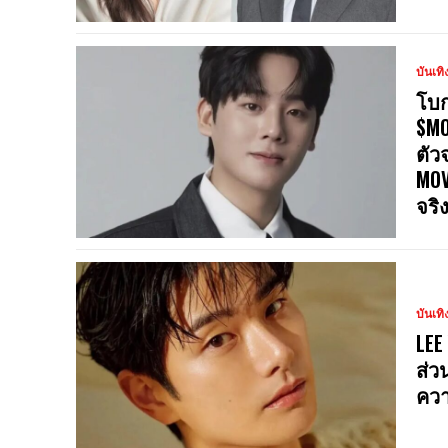
บันเทิ
โบก
$MO
ตัว
MOV
จริ
บันเทิ
LEE
ส่ว
ควา