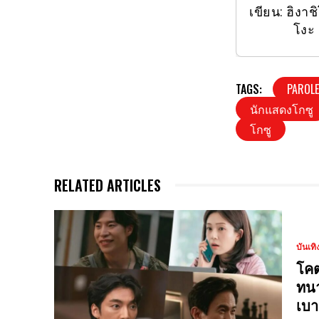
เขียน: ฮิงาช
โงะ
TAGS:
PAROLE
นักแสดงโกซู
โกซู
RELATED ARTICLES
บันเทิ
โคต
ทนา
เบา