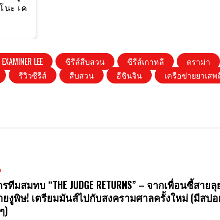
ิโนะ เค
 EXAMINER LEE
ซีรีส์สืบสวน
ซีรีส์เกาหลี
ดราม่า
รีวิวซีรีส์
สืบสวน
อีชินจิน
เครือข่ายยาเสพ
ง
รทีมสมทบ “THE JUDGE RETURNS” – จากเพื่อนซี้สายลุย
ยงูพิษ! เตรียมมันส์ไปกับสงครามศาลครั้งใหม่ (มีสปอ
ๆ)