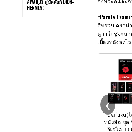
จังหวะดีและกา
AWARDS สู่บัลลังก์ DIOR-
HERMÈS!
“Parole Exami
สืบสวน ดราม่
ดูว่าโกซูจะสา
เบื้องหลังอะไร
❮
Daifuku(ได
หนังสือ ชุด 
ลิเลโอ 10 เ