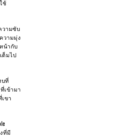
ใช้
ความซับ
ความมุ่ง
ญหน้ากับ
เต็มไป
บที่
ที่เข้ามา
ี่เขา
le
ที่มี