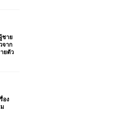
ู้ชาย
๊วจาก
ชายตัว
ื่อง
อม