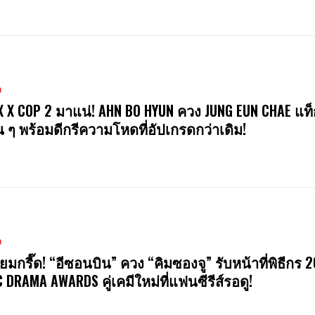
ง
X X COP 2 มาแน่! AHN BO HYUN ควง JUNG EUN CHAE แท็
น ๆ พร้อมดีกรีความโหดที่อัปเกรดกว่าเดิม!
ง
ียมกรี๊ด! “อีซอนบิน” ควง “คิมซองจู” รับหน้าที่พิธีกร 
 DRAMA AWARDS คู่เคมีใหม่ที่แฟนซีรีส์รอดู!