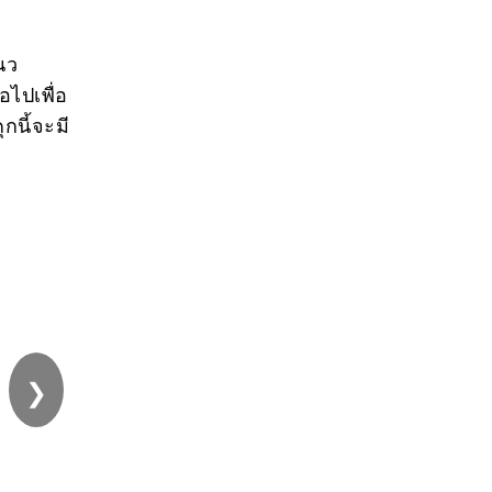
นว
ไปเพื่อ
กนี้จะมี
❯