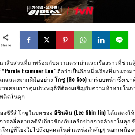
Share
ส์แนวสืบสวนที่มาพร้อมกับความดราม่าและเรื่องราวที่ชวนล
ส์
“Parole Examiner Lee”
ถือว่าเป็นอีกหนึ่งเรื่องที่มาแรง
้นักแสดงมากฝีมืออย่าง
โกซู (Go Soo)
มารับบทนำ ซึ่งเขา
ตรวจสอบการคุมประพฤติที่ต้องเผชิญกับความท้าทายในกา
สพติดในคุก
องซีรีส์ โกซูในบทของ
อีชินจิน (Lee Shin Jin)
ได้แสดงให้เ
การคลี่คลายคดีที่เกี่ยวข้องกับเครือข่ายการค้ายาในคุก ซึ
ดใหญ่ที่โยงใยไปถึงบุคคลในตำแหน่งสำคัญๆ นอกเหนือ