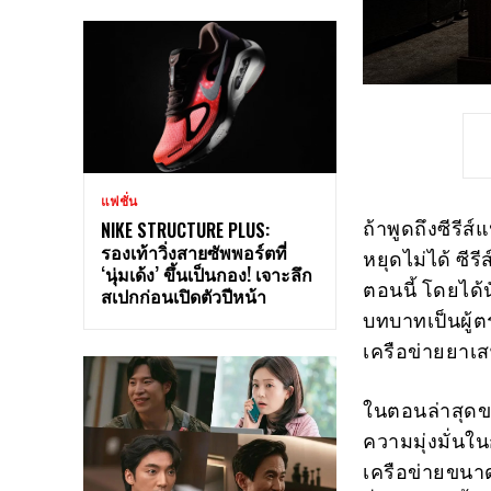
แฟชั่น
ถ้าพูดถึงซีรี
NIKE STRUCTURE PLUS:
รองเท้าวิ่งสายซัพพอร์ตที่
หยุดไม่ได้ ซีรี
‘นุ่มเด้ง’ ขึ้นเป็นกอง! เจาะลึก
ตอนนี้ โดยได
สเปกก่อนเปิดตัวปีหน้า
บทบาทเป็นผู้
เครือข่ายยาเ
ในตอนล่าสุดข
ความมุ่งมั่นใน
เครือข่ายขนา