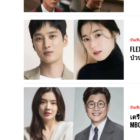
บันเทิ
FLE
ป่ว
บันเทิ
เตร
MBC