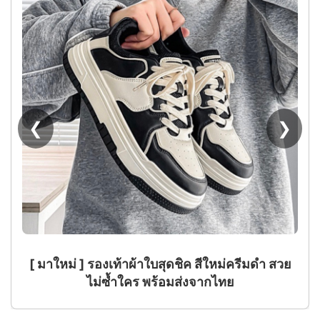
Mini Ob11 รองเท้าตุ๊กตา,รองเท้าผ้าใบสีทึบอินเท
รนด์สําหรับ BJD, P9, YMY
❮
❯