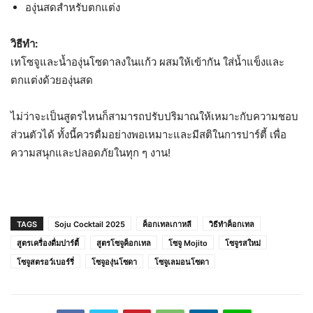
องุ่นสดสำหรับตกแต่ง
วิธีทำ:
เทโซจูและน้ำองุ่นโซดาลงในแก้ว ผสมให้เข้ากัน ใส่น้ำแข็งและ
ตกแต่งด้วยองุ่นสด
ไม่ว่าจะเป็นสูตรไหนก็สามารถปรับปริมาณให้เหมาะกับความชอบ
ส่วนตัวได้ ทั้งนี้ควรดื่มอย่างพอเหมาะและมีสติในการปาร์ตี้ เพื่อ
ความสนุกและปลอดภัยในทุก ๆ งาน!
TAGS
Soju Cocktail 2025
ค็อกเทลเกาหลี
วิธีทำค็อกเทล
สูตรเครื่องดื่มปาร์ตี้
สูตรโซจูค็อกเทล
โซจู Mojito
โซจูรสใหม่
โซจูสตรอว์เบอร์รี่
โซจูองุ่นโซดา
โซจูเลมอนโซดา