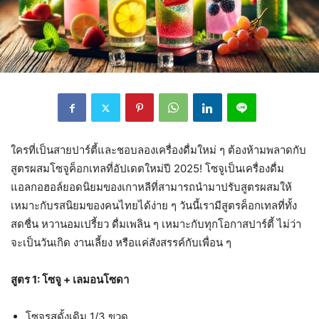
ใครที่เป็นสายปาร์ตี้และชอบลองเครื่องดื่มใหม่ ๆ ต้องห้ามพลาดกับ
สูตรผสมโซจูค็อกเทลที่อัปเดตใหม่ปี 2025! โซจูเป็นเครื่องดื่ม
แอลกอฮอล์ยอดนิยมของเกาหลีที่สามารถนำมาปรับสูตรผสมให้
เหมาะกับรสนิยมของคนไทยได้ง่าย ๆ วันนี้เรามีสูตรค็อกเทลที่ทั้ง
สดชื่น หวานอมเปรี้ยว ดื่มเพลิน ๆ เหมาะกับทุกโอกาสปาร์ตี้ ไม่ว่า
จะเป็นวันเกิด งานเลี้ยง หรือแค่สังสรรค์กับเพื่อน ๆ
สูตร 1: โซจู + เลมอนโซดา
โซจูรสดั้งเดิม 1/3 ขวด