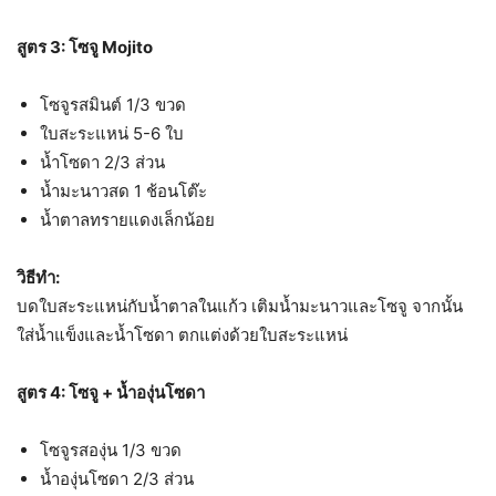
สูตร 3: โซจู Mojito
โซจูรสมินต์ 1/3 ขวด
ใบสะระแหน่ 5-6 ใบ
น้ำโซดา 2/3 ส่วน
น้ำมะนาวสด 1 ช้อนโต๊ะ
น้ำตาลทรายแดงเล็กน้อย
วิธีทำ:
บดใบสะระแหน่กับน้ำตาลในแก้ว เติมน้ำมะนาวและโซจู จากนั้น
ใส่น้ำแข็งและน้ำโซดา ตกแต่งด้วยใบสะระแหน่
สูตร 4: โซจู + น้ำองุ่นโซดา
โซจูรสองุ่น 1/3 ขวด
น้ำองุ่นโซดา 2/3 ส่วน