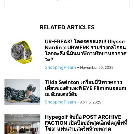
RELATED ARTICLES
UR-FREAK! โคตรคอลแลบ! Ulysse
Nardin x URWERK รวมร่างกลไกจน
โลกตะลึง นี่มันนาฬิกาหรือยานอวกาศ
วะ?
ShoppingPlearn
-
November 20, 2025
Tilda Swinton เตรียมมีนิทรรศการ
เดี่ยวของตัวเองที่ EYE Filmmuseum
ณ อัมสเตอร์ดัม
ShoppingPlearn
-
April 5, 2025
Hypegolf จับมือ POST ARCHIVE
FACTION เปิดป๊อปอัพสุดเอ็กซ์คลูซีฟที่
โซล! แฟนสายสตรีทห้ามพลาด