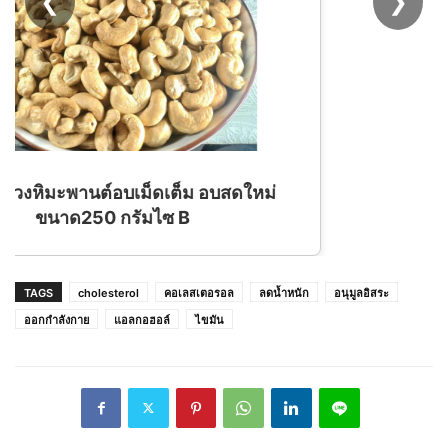
❮
❯
TAGS
cholesterol
คอเลสเตอรอล
ลดน้ำหนัก
อนุมูลอิสระ
ออกกำลังกาย
แอลกอฮอล์
ไขมัน