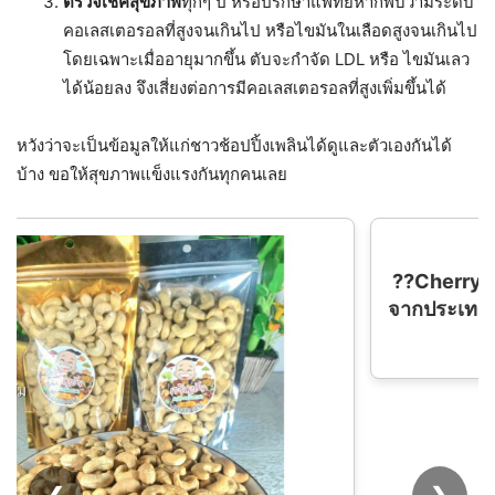
ตรวจเช็คสุขภาพ
ทุกๆ ปี หรือปรึกษาแพทย์หากพบว่ามีระดับ
คอเลสเตอรอลที่สูงจนเกินไป หรือไขมันในเลือดสูงจนเกินไป
โดยเฉพาะเมื่ออายุมากขึ้น ตับจะกำจัด LDL หรือ ไขมันเลว
ได้น้อยลง จึงเสี่ยงต่อการมีคอเลสเตอรอลที่สูงเพิ่มขึ้นได้
หวังว่าจะเป็นข้อมูลให้แก่ชาวช้อปปิ้งเพลินได้ดูและตัวเองกันได้
บ้าง ขอให้สุขภาพแข็งแรงกันทุกคนเลย
??Cherry -strawberry tea10 ซอง ?? ?? นำเข้า
จากประเทศเยอรมัน ชาเพื่อสุขภาพ ชาผลไม้ เชอรี่-
สตอเบอรี่? ??