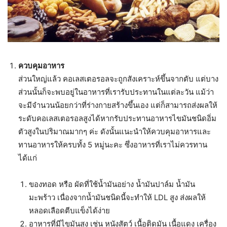
ควบคุมอาหาร
ส่วนใหญ่แล้ว คอเลสเตอรอลจะถูกสังเคราะห์ขึ้นจากตับ แต่บาง
ส่วนนั้นก็จะพบอยู่ในอาหารที่เรารับประทานในแต่ละวัน แม้ว่า
จะมีจำนวนน้อยกว่าที่ร่างกายสร้างขึ้นเอง แต่ก็สามารถส่งผลให้
ระดับคอเลสเตอรอลสูงได้หากรับประทานอาหารไขมันชนิดอิ่ม
ตัวสูงในปริมาณมากๆ ค่ะ ดังนั้นแนะนำให้ควบคุมอาหารและ
ทานอาหารให้ครบทั้ง 5 หมู่นะคะ ซึ่งอาหารที่เราไม่ควรทาน
ได้แก่
ของทอด หรือ ผัดที่ใช้น้ำมันอย่าง น้ำมันปาล์ม น้ำมัน
มะพร้าว เนื่องจากน้ำมันชนิดนี้จะทำให้ LDL สูง ส่งผลให้
หลอดเลือดตีบแข็งได้ง่าย
อาหารที่มีไขมันสูง เช่น หนังสัตว์ เนื้อติดมัน เนื้อแดง เครื่อง