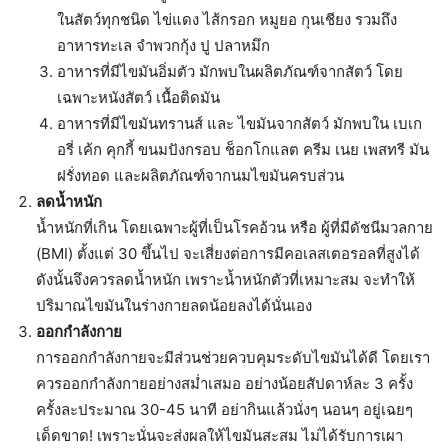
ในสัตว์ทุกชนิด ไข่แดง ไส้กรอก หมูยอ กุนเชียง รวมถึง
อาหารทะเล จำพวกกุ้ง ปู ปลาหมึก
อาหารที่มีไขมันอิ่มตัว มักพบในผลิตภัณฑ์จากสัตว์ โดย
เฉพาะหนังสัตว์ เนื้อติดมัน
อาหารที่มีไขมันทรานส์ และ ไขมันจากสัตว์ มักพบใน เบเก
อรี่ เค้ก คุกกี้ ขนมปังกรอบ ช็อกโกแลต ครีม เนย เพสทรี มัน
ฝรั่งทอด และผลิตภัณฑ์จากนมไขมันครบส่วน
ลดน้ำหนัก
น้ำหนักที่เกิน โดยเฉพาะผู้ที่เป็นโรคอ้วน หรือ ผู้ที่มีดัชนีมวลกาย
(BMI) ตั้งแต่ 30 ขึ้นไป จะเสี่ยงต่อการมีคอเลสเตอรอลที่สูงได้
ดังนั้นจึงควรลดน้ำหนัก เพราะน้ำหนักตัวที่เหมาะสม จะทำให้
ปริมาณไขมันในร่างกายลดน้อยลงได้นั่นเอง
ออกกำลังกาย
การออกกำลังกายจะมีส่วนช่วยควบคุมระดับไขมันได้ดี โดยเรา
ควรออกกำลังกายอย่างสม่ำเสมอ อย่างน้อยสัปดาห์ละ 3 ครั้ง
ครั้งละประมาณ 30-45 นาที อย่ากินแล้วนั่งๆ นอนๆ อยู่เฉยๆ
เด็ดขาด! เพราะนั่นจะส่งผลให้ไขมันสะสม ไม่ได้รับการเผา