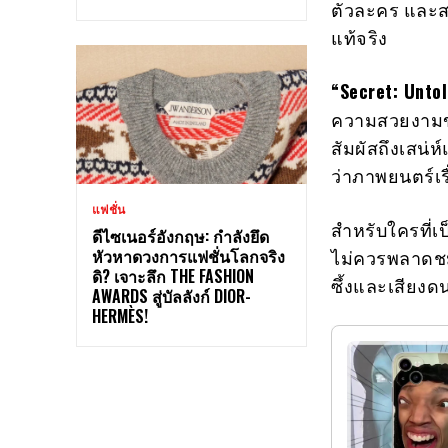
ตัวละคร และส
แท้จริง
“Secret: Unto
ความสวยงามขอ
สัมผัสถึงเสน่
ว่าภาพยนตร์เร
แฟชั่น
สำหรับใครที่
ดีไซเนอร์อังกฤษ: กำลังยึด
หัวหาดวงการแฟชั่นโลกจริง
ไม่ควรพลาด
ดิ? เจาะลึก THE FASHION
ซึ้งและเสียงด
AWARDS สู่บัลลังก์ DIOR-
HERMÈS!