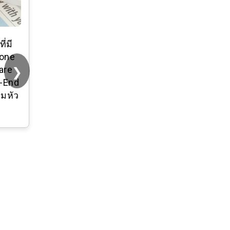
ี่มี
เข็มกลัดโอปอล
tone
หญิงระดับไฮเอนด์
❯
lare
อารมณ์โลหะผสม
-End
เข็มกลัดป้องกันแสง
หมหัว
สะท้อนสูทขาคงที่