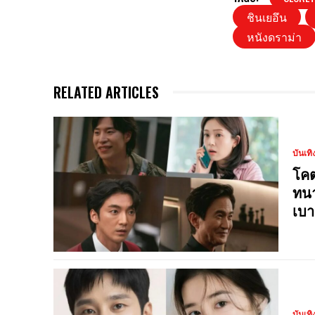
ชินเยอึน
หนังดราม่า
RELATED ARTICLES
บันเทิ
โคต
ทนา
เบา
บันเทิ