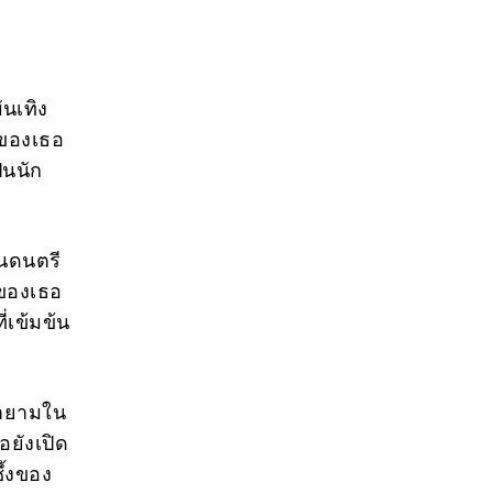
ันเทิง
ดของเธอ
็นนัก
านดนตรี
ีของเธอ
่เข้มข้น
ยายามใน
อยังเปิด
ึ้งของ