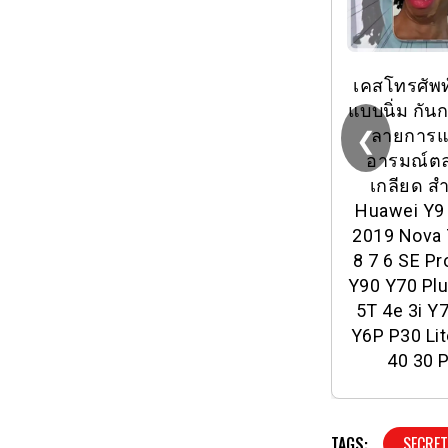
เคสโทรศัพท
แบบนิ่ม กั
❮
ลายการ
อารมณ์ตล
เกลียด สํ
Huawei Y9
2019 Nova 
8 7 6 SE P
Y90 Y70 Pl
5T 4e 3i Y
Y6P P30 Li
40 30 
TAGS:
SECRET