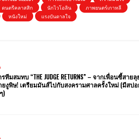
ดนตรีคลาสสิก
นักไวโอลิน
ภาพยนตร์เกาหลี
หนังใหม่
แรงบันดาลใจ
ง
รทีมสมทบ “THE JUDGE RETURNS” – จากเพื่อนซี้สายลุย
ยงูพิษ! เตรียมมันส์ไปกับสงครามศาลครั้งใหม่ (มีสปอ
ๆ)
ง