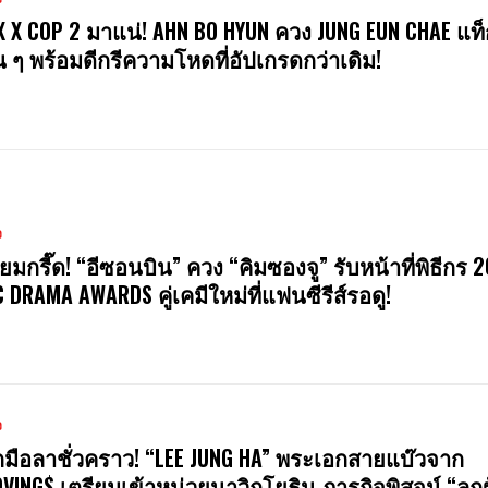
X X COP 2 มาแน่! AHN BO HYUN ควง JUNG EUN CHAE แท็
น ๆ พร้อมดีกรีความโหดที่อัปเกรดกว่าเดิม!
ง
ียมกรี๊ด! “อีซอนบิน” ควง “คิมซองจู” รับหน้าที่พิธีกร 
 DRAMA AWARDS คู่เคมีใหม่ที่แฟนซีรีส์รอดู!
ง
มือลาชั่วคราว! “LEE JUNG HA” พระเอกสายแบ๊วจาก
VING$ เตรียมเข้าหน่วยนาวิกโยธิน ภารกิจพิสูจน์ “ลูกผ