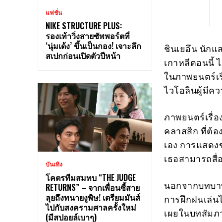
แฟชั่น
NIKE STRUCTURE PLUS:
รองเท้าวิ่งสายซัพพอร์ตที่
‘นุ่มเด้ง’ ขึ้นเป็นกอง! เจาะลึก
ชินเยอึน นักแ
สเปกก่อนเปิดตัวปีหน้า
เกาหลีตอนนี้ 
ในภาพยนตร์เร
ไวโอลินผู้มีค
ภาพยนตร์เรื่อ
คลาสสิก ที่ต้
เอง การแสดงขอ
เธอสามารถสื่
บันเทิง
โคตรทีมสมทบ “THE JUDGE
นอกจากบทบาทท
RETURNS” – จากเพื่อนซี้สาย
ลุยถึงทนายงูพิษ! เตรียมมันส์
การฝึกฝนเล่นไว
ไปกับสงครามศาลครั้งใหม่
เผยในบทสัมภาษ
(มีสปอยล์เบาๆ)