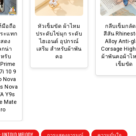
์มือถือ
หัวเข็มขัด ผ้าไหม
กลีบเข็มกลัดท
นกระแทก
ประดับไข่มุก ระดับ
สีสัน Rhines
แสดง
ไฮเอนด์ อุปกรณ์
Alloy Anti-g
กน่า
เสริม สําหรับผ้าพัน
Corsage High
าหรับ
คอ
ผ้าพันคอผ้าไ
 Prime
เข็มขัด
7i 10 9
ro Nova
us Nova
7A Y9s
te Mate
Pro
: UNTOLD MELODY
การแสดงอารมณ์
ความมั่นใจ