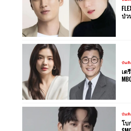
FLE
ป่ว
บันเทิ
เตร
MBC
บันเทิ
โบก
$MO