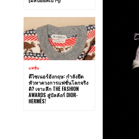
แฟชั่น
ดีไซเนอร์อังกฤษ: กำลังยึด
หัวหาดวงการแฟชั่นโลกจริง
ดิ? เจาะลึก THE FASHION
AWARDS สู่บัลลังก์ DIOR-
HERMÈS!