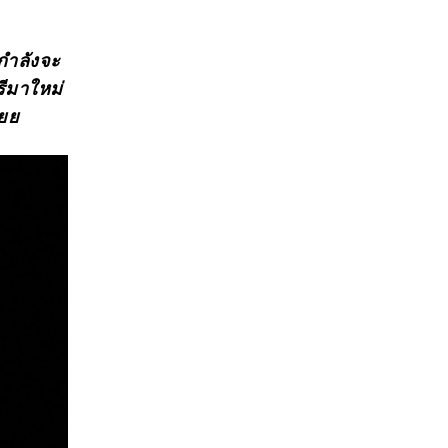
ากำลังจะ
ีมาใหม่
้ยย