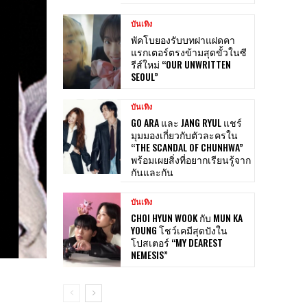
บันเทิง
พัคโบยองรับบทฝาแฝดคา
แรกเตอร์ตรงข้ามสุดขั้วในซี
รีส์ใหม่ “OUR UNWRITTEN
SEOUL”
บันเทิง
GO ARA และ JANG RYUL แชร์
มุมมองเกี่ยวกับตัวละครใน
“THE SCANDAL OF CHUNHWA”
พร้อมเผยสิ่งที่อยากเรียนรู้จาก
กันและกัน
บันเทิง
CHOI HYUN WOOK กับ MUN KA
YOUNG โชว์เคมีสุดปังใน
โปสเตอร์ “MY DEAREST
NEMESIS”