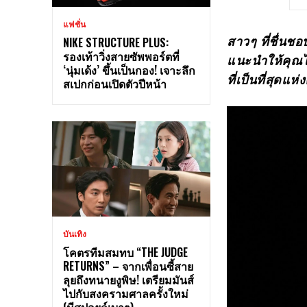
แฟชั่น
สาวๆ ที่ชื่นช
NIKE STRUCTURE PLUS:
รองเท้าวิ่งสายซัพพอร์ตที่
แนะนำให้คุณได
‘นุ่มเด้ง’ ขึ้นเป็นกอง! เจาะลึก
ที่เป็นที่สุด
สเปกก่อนเปิดตัวปีหน้า
บันเทิง
โคตรทีมสมทบ “THE JUDGE
RETURNS” – จากเพื่อนซี้สาย
ลุยถึงทนายงูพิษ! เตรียมมันส์
ไปกับสงครามศาลครั้งใหม่
(มีสปอยล์เบาๆ)