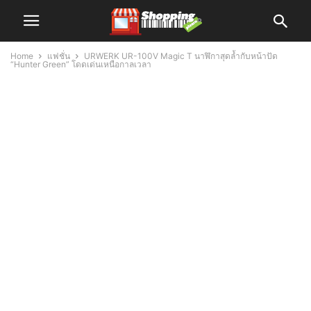
Home
แฟชั่น
URWERK UR-100V Magic T นาฬิกาสุดล้ำกับหน้าปัด
“Hunter Green” โดดเด่นเหนือกาลเวลา