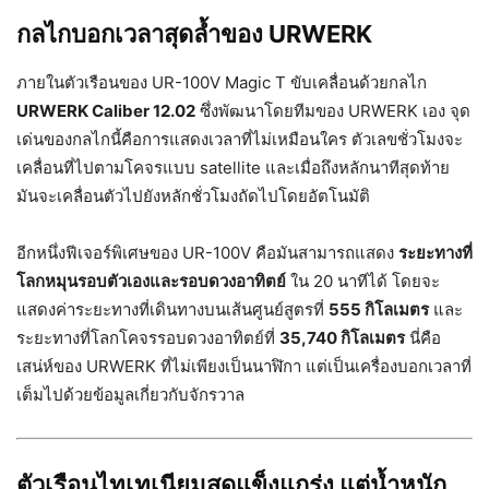
กลไกบอกเวลาสุดล้ำของ URWERK
ภายในตัวเรือนของ UR-100V Magic T ขับเคลื่อนด้วยกลไก
URWERK Caliber 12.02
ซึ่งพัฒนาโดยทีมของ URWERK เอง จุด
เด่นของกลไกนี้คือการแสดงเวลาที่ไม่เหมือนใคร ตัวเลขชั่วโมงจะ
เคลื่อนที่ไปตามโคจรแบบ satellite และเมื่อถึงหลักนาทีสุดท้าย
มันจะเคลื่อนตัวไปยังหลักชั่วโมงถัดไปโดยอัตโนมัติ
อีกหนึ่งฟีเจอร์พิเศษของ UR-100V คือมันสามารถแสดง
ระยะทางที่
โลกหมุนรอบตัวเองและรอบดวงอาทิตย์
ใน 20 นาทีได้ โดยจะ
แสดงค่าระยะทางที่เดินทางบนเส้นศูนย์สูตรที่
555 กิโลเมตร
และ
ระยะทางที่โลกโคจรรอบดวงอาทิตย์ที่
35,740 กิโลเมตร
นี่คือ
เสน่ห์ของ URWERK ที่ไม่เพียงเป็นนาฬิกา แต่เป็นเครื่องบอกเวลาที่
เต็มไปด้วยข้อมูลเกี่ยวกับจักรวาล
ตัวเรือนไทเทเนียมสุดแข็งแกร่ง แต่น้ำหนัก