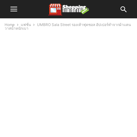
Home
แฟชั่น
UMBRO Sala Street รองเท้าฟุตซอล อัปเปอร์ทำจากผ้าแคน
วาสน้ำหนักเบา