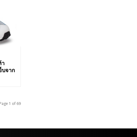
้า
ย็บจาก
Page 1 of 69