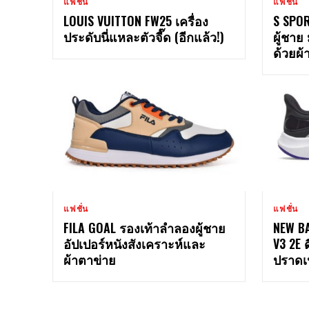
แฟชั่น
แฟชั่น
LOUIS VUITTON FW25 เครื่อง
S SPOR
ประดับนี่แหละตัวจี๊ด (อีกแล้ว!)
ผู้ชาย
ด้วยผ้
แฟชั่น
แฟชั่น
FILA GOAL รองเท้าลำลองผู้ชาย
NEW B
อัปเปอร์หนังสังเคราะห์และ
V3 2E 
ผ้าตาข่าย
ปราดเ