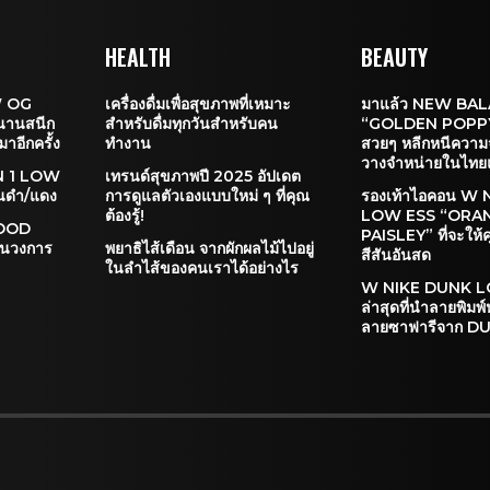
HEALTH
BEAUTY
W OG
เครื่องดื่มเพื่อสุขภาพที่เหมาะ
มาแล้ว NEW BA
นานสนีก
สำหรับดื่มทุกวันสำหรับคน
“GOLDEN POPPY”
มาอีกครั้ง
ทำงาน
สวยๆ หลีกหนีความ
วางจำหน่ายในไทย
 1 LOW
เทรนด์สุขภาพปี 2025 อัปเดต
ทนดำ/แดง
การดูแลตัวเองแบบใหม่ ๆ ที่คุณ
รองเท้าไอคอน W
ต้องรู้!
LOW ESS “ORA
GOOD
PAISLEY” ที่จะให้
ยนวงการ
พยาธิไส้เดือน จากผักผลไม้ไปอยู่
สีสันอันสด
ในลำไส้ของคนเราได้อย่างไร
W NIKE DUNK LO
ล่าสุดที่นำลายพิมพ์
ลายซาฟารีจาก D