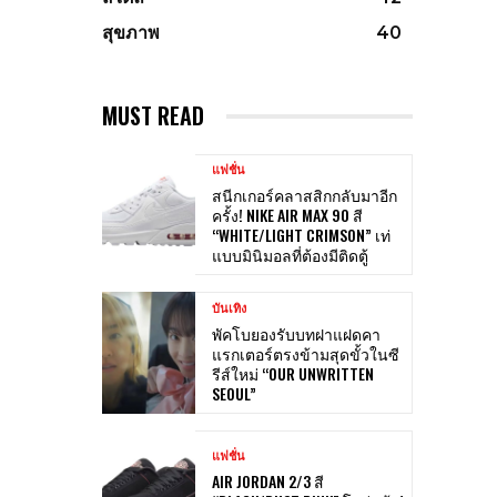
สุขภาพ
40
MUST READ
แฟชั่น
สนีกเกอร์คลาสสิกกลับมาอีก
ครั้ง! NIKE AIR MAX 90 สี
“WHITE/LIGHT CRIMSON” เท่
แบบมินิมอลที่ต้องมีติดตู้
บันเทิง
พัคโบยองรับบทฝาแฝดคา
แรกเตอร์ตรงข้ามสุดขั้วในซี
รีส์ใหม่ “OUR UNWRITTEN
SEOUL”
แฟชั่น
AIR JORDAN 2/3 สี