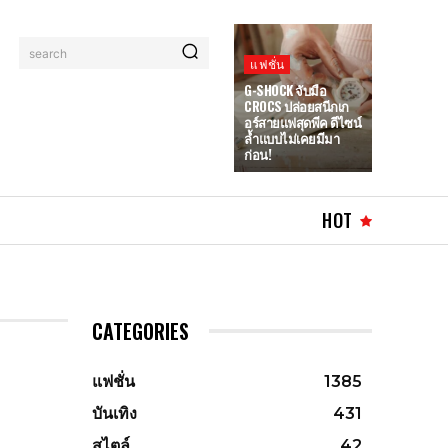
search
แฟชั่น
G-SHOCK จับมือ
CROCS ปล่อยสนีกเก
อร์สายแฟสุดพีค ดีไซน์
ล้ำแบบไม่เคยมีมา
ก่อน!
HOT
CATEGORIES
แฟชั่น
1385
บันเทิง
431
สไตล์
42