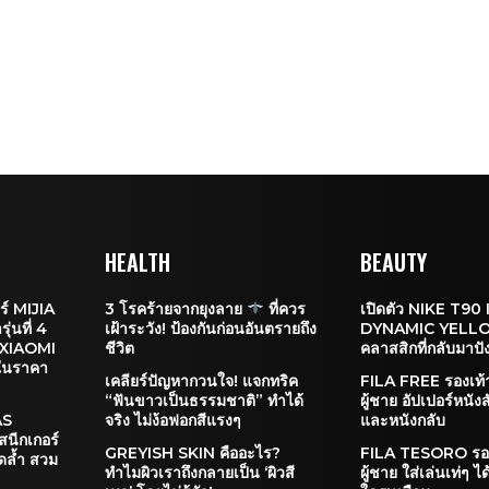
HEALTH
BEAUTY
ร์ MIJIA
3 โรคร้ายจากยุงลาย
ที่ควร
เปิดตัว NIKE T90 II
่นที่ 4
เฝ้าระวัง! ป้องกันก่อนอันตรายถึง
DYNAMIC YELLO
ดย XIAOMI
ชีวิต
คลาสสิกที่กลับมาปัง
ม ในราคา
เคลียร์ปัญหากวนใจ! แจกทริค
FILA FREE รองเท
“ฟันขาวเป็นธรรมชาติ” ทำได้
ผู้ชาย อัปเปอร์หนัง
AS
จริง ไม่ง้อฟอกสีแรงๆ
และหนังกลับ
นีกเกอร์
GREYISH SKIN คืออะไร?
FILA TESORO รอ
ุดล้ำ สวม
ทำไมผิวเราถึงกลายเป็น ‘ผิวสี
ผู้ชาย ใส่เล่นเท่ๆ ไ