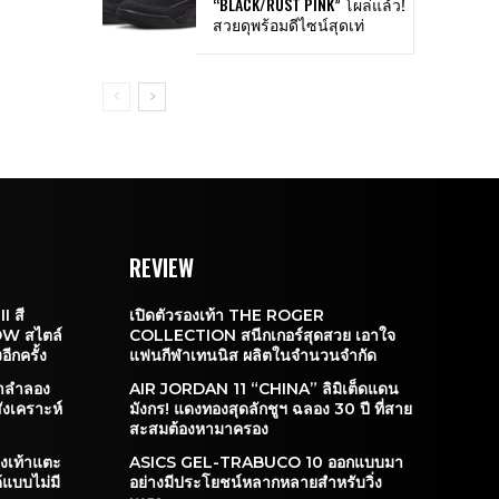
“BLACK/RUST PINK” โผล่แล้ว!
สวยดุพร้อมดีไซน์สุดเท่
REVIEW
I สี
เปิดตัวรองเท้า THE ROGER
W สไตล์
COLLECTION สนีกเกอร์สุดสวย เอาใจ
อีกครั้ง
แฟนกีฬาเทนนิส ผลิตในจำนวนจำกัด
้าลำลอง
AIR JORDAN 11 “CHINA” ลิมิเต็ดแดน
สังเคราะห์
มังกร! แดงทองสุดลักชูฯ ฉลอง 30 ปี ที่สาย
สะสมต้องหามาครอง
งเท้าแตะ
ASICS GEL-TRABUCO 10 ออกแบบมา
ด้แบบไม่มี
อย่างมีประโยชน์หลากหลายสำหรับวิ่ง