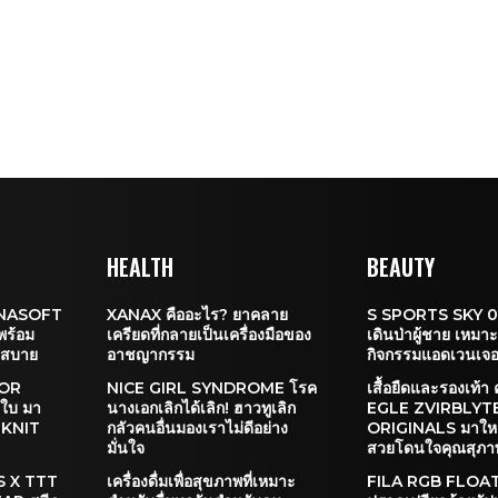
HEALTH
BEAUTY
NASOFT
XANAX คืออะไร? ยาคลาย
S SPORTS SKY 01
พร้อม
เครียดที่กลายเป็นเครื่องมือของ
เดินป่าผู้ชาย เหมา
มสบาย
อาชญากรรม
กิจกรรมแอดเวนเจอ
OOR
NICE GIRL SYNDROME โรค
เสื้อยืดและรองเท้า 
ใบ มา
นางเอกเลิกได้เลิก! ฮาวทูเลิก
EGLE ZVIRBLYT
 KNIT
กลัวคนอื่นมองเราไม่ดีอย่าง
ORIGINALS มาใหม่
มั่นใจ
สวยโดนใจคุณสุภา
OS X TTT
เครื่องดื่มเพื่อสุขภาพที่เหมาะ
FILA RGB FLOAT 