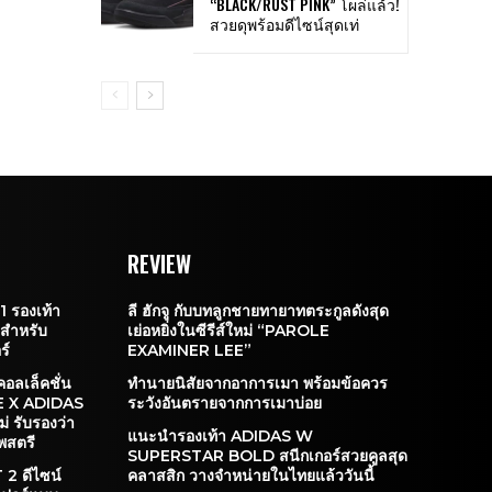
“BLACK/RUST PINK” โผล่แล้ว!
สวยดุพร้อมดีไซน์สุดเท่
REVIEW
 รองเท้า
ลี ฮักจู กับบทลูกชายทายาทตระกูลดังสุด
ะสำหรับ
เย่อหยิ่งในซีรีส์ใหม่ “PAROLE
ร์
EXAMINER LEE”
คอลเล็คชั่น
ทำนายนิสัยจากอาการเมา พร้อมข้อควร
E X ADIDAS
ระวังอันตรายจากการเมาบ่อย
 รับรองว่า
แนะนำรองเท้า ADIDAS W
พสตรี
SUPERSTAR BOLD สนีกเกอร์สวยคูลสุด
2 ดีไซน์
คลาสสิก วางจำหน่ายในไทยแล้ววันนี้