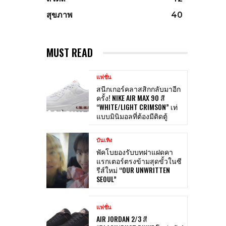
สุขภาพ
40
MUST READ
แฟชั่น
สนีกเกอร์คลาสสิกกลับมาอีก
ครั้ง! NIKE AIR MAX 90 สี
“WHITE/LIGHT CRIMSON” เท่
แบบมินิมอลที่ต้องมีติดตู้
บันเทิง
พัคโบยองรับบทฝาแฝดคา
แรกเตอร์ตรงข้ามสุดขั้วในซี
รีส์ใหม่ “OUR UNWRITTEN
SEOUL”
แฟชั่น
AIR JORDAN 2/3 สี