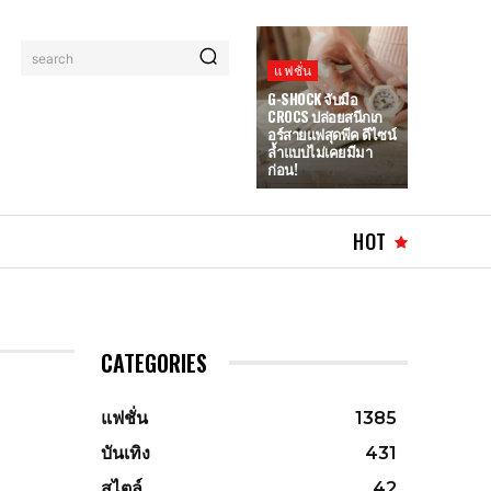
search
แฟชั่น
G-SHOCK จับมือ
CROCS ปล่อยสนีกเก
อร์สายแฟสุดพีค ดีไซน์
ล้ำแบบไม่เคยมีมา
ก่อน!
HOT
CATEGORIES
แฟชั่น
1385
บันเทิง
431
สไตล์
42