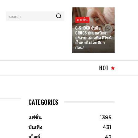
search
แฟชั่น
G-SHOCK จับมือ
CROCS ปล่อยสนีกเก
อร์สายแฟสุดพีค ดีไซน์
ล้ำแบบไม่เคยมีมา
ก่อน!
HOT
CATEGORIES
แฟชั่น
1385
บันเทิง
431
สไตล์
42