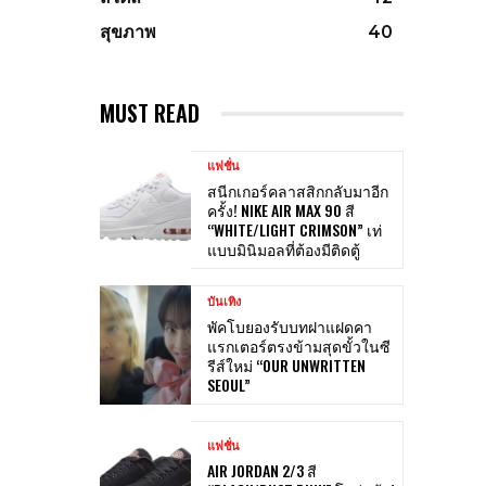
สุขภาพ
40
MUST READ
แฟชั่น
สนีกเกอร์คลาสสิกกลับมาอีก
ครั้ง! NIKE AIR MAX 90 สี
“WHITE/LIGHT CRIMSON” เท่
แบบมินิมอลที่ต้องมีติดตู้
บันเทิง
พัคโบยองรับบทฝาแฝดคา
แรกเตอร์ตรงข้ามสุดขั้วในซี
รีส์ใหม่ “OUR UNWRITTEN
SEOUL”
แฟชั่น
AIR JORDAN 2/3 สี