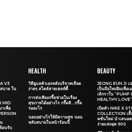
HEALTH
BEAUTY
A V3
วิธีดูแลตัวเองหลังบริจาคเลือด
JEONG EUN JI เป
ส่สบาย ใน
ง่ายๆ สไตล์สายเฮลท์ตี้
เป็นมือใหม่ยิมเพื่
เลิกราใน “PUMP
การส่งเสียงกรี๊ดช่วยในเรื่อง
HEALTHY LOVE
 MID
สุขภาพได้อย่างไร กรี๊ดสิ…กรี๊ด
มาเพื่อ
รออะไร
เปิดตัว NIKE X S
 IVERSON
COLLECTION เสื้อ
นอนอย่างไรให้มีความสุข นอน
คชั่นใหม่ นำเสนอค
่น
หลับสบายในหน้าร้อนนี้
ง่ายแห่งยุค 90S
้อนรับ