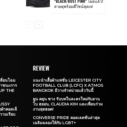
“BLACK/RUST PINK” โผล่แล้ว!
สวยดุพร้อมดีไซน์สุดเท่
REVIEW
ลี่ยนโฉม
แนะนำเสื้อผ้าแฟชั่น LEICESTER CITY
อเอาชนะการ
FOOTBALL CLUB (LCFC) X ATMOS
 UP THE
BANGKOK มีวางจำหน่ายแล้ววันนี้
”
ยูน คยุน ซาง รับบทในละครใหม่กับอาน
TUSSY
โบ ฮยอน, CLAUDIA KIM และเพื่อนร่วม
ผ้าคอลเล็
งานสุดฮอต!
วามเรียบ
CONVERSE PRIDE คอลเลคชั่นล่าสุด
เฉลิมฉลองให้กับ LGBT+