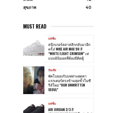
สุขภาพ
40
MUST READ
แฟชั่น
สนีกเกอร์คลาสสิกกลับมาอีก
ครั้ง! NIKE AIR MAX 90 สี
“WHITE/LIGHT CRIMSON” เท่
แบบมินิมอลที่ต้องมีติดตู้
บันเทิง
พัคโบยองรับบทฝาแฝดคา
แรกเตอร์ตรงข้ามสุดขั้วในซี
รีส์ใหม่ “OUR UNWRITTEN
SEOUL”
แฟชั่น
AIR JORDAN 2/3 สี