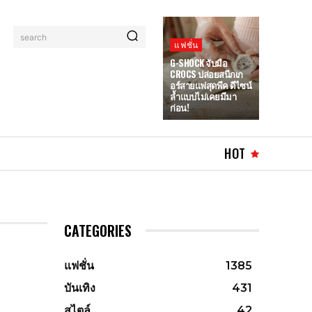
search
แฟชั่น
G-SHOCK จับมือ
CROCS ปล่อยสนีกเก
อร์สายแฟสุดพีค ดีไซน์
ล้ำแบบไม่เคยมีมา
ก่อน!
HOT
CATEGORIES
แฟชั่น
1385
บันเทิง
431
สไตล์
42