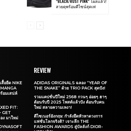
“BLACK/RUST PINK” โผล่แล้ว!
สวยดุพร้อมดีไซน์สุดเท่
REVIEW
สื้อยืด NIKE
ADIDAS ORIGINALS ฉลอง “YEAR OF
 “MANGA
THE SNAKE” ด้วย TRIO PACK สุดปัง!
้อมเสน่ห์
รวมแคปชั่นปีใหม่ 2568 กวนๆ อ่อยๆ ฮาๆ
ต้อนรับปี 2025 โพสต์แล้วปัง ต้อนรับคน
XED FIT:
ใหม่ สลายความเหงา!
– GET
ดีไซเนอร์อังกฤษ: กำลังยึดหัวหาดวงการ
อง มาใหม่
แฟชั่นโลกจริงดิ? เจาะลึก THE
DYNASOFT
FASHION AWARDS สู่บัลลังก์ DIOR-