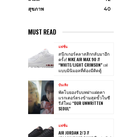
สุขภาพ
40
MUST READ
แฟชั่น
สนีกเกอร์คลาสสิกกลับมาอีก
ครั้ง! NIKE AIR MAX 90 สี
“WHITE/LIGHT CRIMSON” เท่
แบบมินิมอลที่ต้องมีติดตู้
บันเทิง
พัคโบยองรับบทฝาแฝดคา
แรกเตอร์ตรงข้ามสุดขั้วในซี
รีส์ใหม่ “OUR UNWRITTEN
SEOUL”
แฟชั่น
AIR JORDAN 2/3 สี