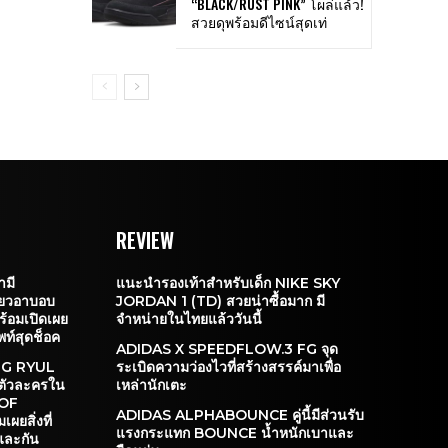
“BLACK/RUST PINK” โผล่แล้ว!
สวยดุพร้อมดีไซน์สุดเท่
REVIEW
มี
แนะนำรองเท้าสำหรับเด็ก NIKE SKY
่ยวอาบอบ
JORDAN 1 (TD) สวยน่าซื้อมาก มี
้อมเปิดเผย
จำหน่ายในไทยแล้ววันนี้
พท์สุดช็อค
ADIDAS X SPEEDFLOW.3 FG จุด
NG RYUL
ระเบิดความว่องไวที่สร้างสรรค์มาเพื่อ
บตัวละครใน
เหล่านักเตะ
 OF
ADIDAS ALPHABOUNCE คู่นี้มีส่วนรับ
ยสิ่งที่
แรงกระแทก BOUNCE น้ำหนักเบาและ
และกัน