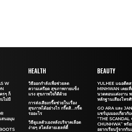
HEALTH
BEAUTY
AS W
วิธีออกกำลังเพื่อช่วยลด
YULHEE แฉอดีตสา
ON
ความเครียด สุขภาพกายแข็ง
MINHWAN เคยเที
ครๆ ก็
แรง สุขภาพใจก็ดีด้วย
นวดตอนแต่งงาน พร
บบไม่มี
หลักฐานเสียงโทรศั
การส่งเสียงกรี๊ดช่วยในเรื่อง
สุขภาพได้อย่างไร กรี๊ดสิ…กรี๊ด
GO ARA และ JA
OR
รออะไร
แชร์มุมมองเกี่ยวกั
สนอมุม
“THE SCANDAL
วิธีดูแลตัวเองหลังบริจาคเลือด
CHUNHWA” พร้อมเผ
ง่ายๆ สไตล์สายเฮลท์ตี้
 BOOTS
อยากเรียนรู้จากกัน