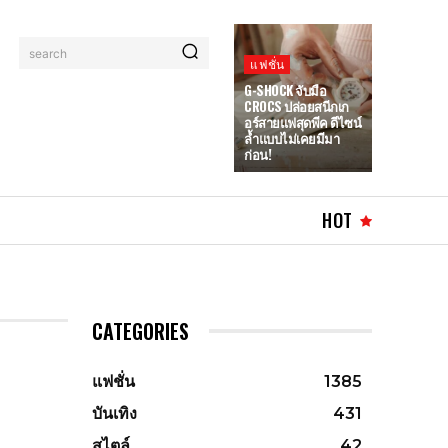
search
แฟชั่น
G-SHOCK จับมือ
CROCS ปล่อยสนีกเก
อร์สายแฟสุดพีค ดีไซน์
ล้ำแบบไม่เคยมีมา
ก่อน!
HOT
CATEGORIES
แฟชั่น
1385
บันเทิง
431
สไตล์
42