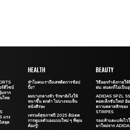
HEALTH
BEAUTY
PORTS
ทำไมคนเราถึงเสพติดการช้อป
วิธีออกกำลังกายให้
์ดีไซน์
ปิ้ง?
ฝน: ฝนตกก็ไม่เป็น
ุ้มจาก
ผมบางกลางหัว รักษายังไงให้
ADIDAS SPZL S
ในไทย
หนาขึ้น ดกดำ ไม่บางจนเห็น
คอลเล็กชันใหม่! ย้
หนังศีรษะ
ความคลาสสิกของ
S
STRIPES
เทรนด์สุขภาพปี 2025 อัปเดต
S แรง
การดูแลตัวเองแบบใหม่ ๆ ที่คุณ
รองเท้าแตะแห้งไวใ
ิสยุค
ต้องรู้!
มาใหม่จาก ADIDA