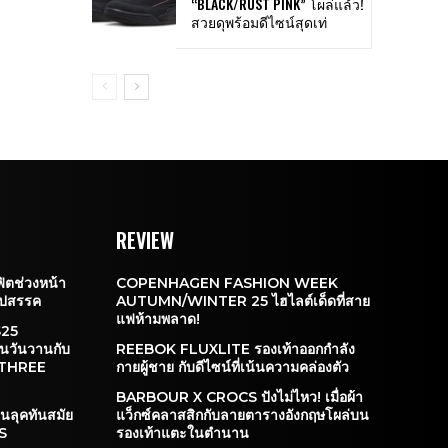
“BLACK/RUST PINK” โผล่แล้ว!
สวยดุพร้อมดีไซน์สุดเท่
REVIEW
ฟิตช่วงหน้า
COPENHAGEN FASHION WEEK
อุปสรรค
AUTUMN/WINTER 25 ไฮไลต์เด็ดที่สาย
แฟห้ามพลาด!
S25
อนวันวานกับ
REEBOK FLUXLITE รองเท้าออกกำลัง
 THREE
กายผู้ชาย กับดีไซน์ที่เน้นความคล่องตัว
BARBOUR X CROCS ปังไม่ไหว! เมื่อผ้า
นลุคทันสมัย
แว็กซ์คลาสสิกกับลายตารางอังกฤษโผล่บน
S
รองเท้าแตะในตำนาน