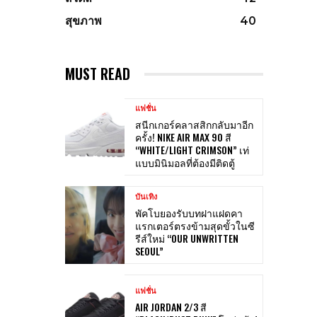
สุขภาพ
40
MUST READ
แฟชั่น
สนีกเกอร์คลาสสิกกลับมาอีก
ครั้ง! NIKE AIR MAX 90 สี
“WHITE/LIGHT CRIMSON” เท่
แบบมินิมอลที่ต้องมีติดตู้
บันเทิง
พัคโบยองรับบทฝาแฝดคา
แรกเตอร์ตรงข้ามสุดขั้วในซี
รีส์ใหม่ “OUR UNWRITTEN
SEOUL”
แฟชั่น
AIR JORDAN 2/3 สี