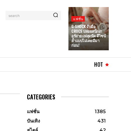
search
แฟชั่น
G-SHOCK จับมือ
CROCS ปล่อยสนีกเก
อร์สายแฟสุดพีค ดีไซน์
ล้ำแบบไม่เคยมีมา
ก่อน!
HOT
CATEGORIES
แฟชั่น
1385
บันเทิง
431
สไตล์
42