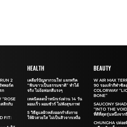
HEALTH
BEAUTY
RUN 2
เคลียร์ปัญหากวนใจ! แจกทริค
W AIR MAX TER
ซัพพอร์ต
“ฟันขาวเป็นธรรมชาติ” ทำได้
90 รองเท้ากีฬาซิล
รก
จริง ไม่ง้อฟอกสีแรงๆ
COLORWAY “LI
BONE”
 “ROSE
เทคนิคลดน้ำหนักเร่งด่วน 14 วัน
สิกกับ
ผอมเร็ว ผอมชัวร์ ไม่พังสุขภาพ!
SAUCONY SHA
“INTO THE VOID” 
5 วิธีดูแลผิวหลังออกกำลังกาย
ที่ดีที่สุดรุ่นหนึ่งจา
 FIT:
ให้ผิวสวยใส ไม่เป็นสิวจากเหงื่อ
CHUNGHA ปล่อยที