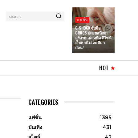
search
แฟชั่น
G-SHOCK จับมือ
CROCS ปล่อยสนีกเก
อร์สายแฟสุดพีค ดีไซน์
ล้ำแบบไม่เคยมีมา
ก่อน!
HOT
CATEGORIES
แฟชั่น
1385
บันเทิง
431
สไตล์
42