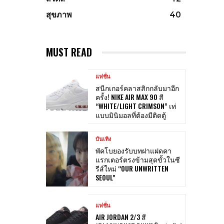
สุขภาพ
40
MUST READ
แฟชั่น
สนีกเกอร์คลาสสิกกลับมาอีก
ครั้ง! NIKE AIR MAX 90 สี
“WHITE/LIGHT CRIMSON” เท่
แบบมินิมอลที่ต้องมีติดตู้
บันเทิง
พัคโบยองรับบทฝาแฝดคา
แรกเตอร์ตรงข้ามสุดขั้วในซี
รีส์ใหม่ “OUR UNWRITTEN
SEOUL”
แฟชั่น
AIR JORDAN 2/3 สี