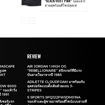
“BLACK/RUST PINK” โผล่แล้ว!
สวยดุพร้อมดีไซน์สุดเท่
REVIEW
RASCAPE
AIR JORDAN 1 HIGH OG
ลูเอท
“REBELLIONAIRE” สนีกเกอร์ที่มีแรง
GHT
บันดาลใจมาจากปี 1985
ADILETTE CLOUDFOAM มาพร้อมกับ
DOW 6000
ลุคสปอร์ตแบบดั้งเดิมด้วยแถบ 3-
รองเท้าวิ่ง
STRIPES
กปี 1991
S SPORTS SPQ122FWSDM01NA
เซอร์แรก
รองเท้าแตะผู้ชายมาพร้อมดีไซน์แบบสวมที่