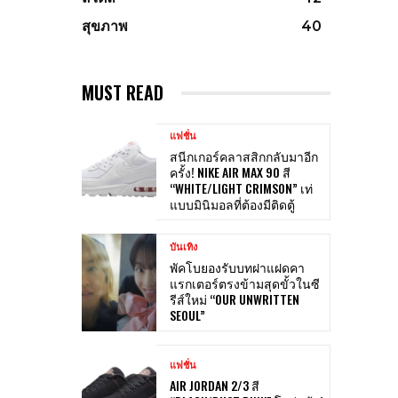
สุขภาพ
40
MUST READ
แฟชั่น
สนีกเกอร์คลาสสิกกลับมาอีก
ครั้ง! NIKE AIR MAX 90 สี
“WHITE/LIGHT CRIMSON” เท่
แบบมินิมอลที่ต้องมีติดตู้
บันเทิง
พัคโบยองรับบทฝาแฝดคา
แรกเตอร์ตรงข้ามสุดขั้วในซี
รีส์ใหม่ “OUR UNWRITTEN
SEOUL”
แฟชั่น
AIR JORDAN 2/3 สี