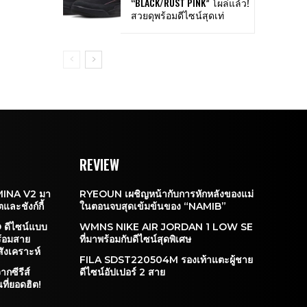
“BLACK/RUST PINK” โผล่แล้ว!
สวยดุพร้อมดีไซน์สุดเท่
REVIEW
INA V2 มา
RYEOUN เผชิญหน้ากับการหักหลังของแม่
ละชังก์กี้
ในตอนจบสุดเข้มข้นของ “NAMIB”
ดีไซน์แบบ
WMNS NIKE AIR JORDAN 1 LOW SE
ร้อมสาย
ที่มาพร้อมกับดีไซน์สุดพิเศษ
สังเคราะห์
FILA SDST220504M รองเท้าแตะผู้ชาย
กซีรีส์
ดีไซน์อัปเปอร์ 2 สาย
ี่ยอดฮิต!