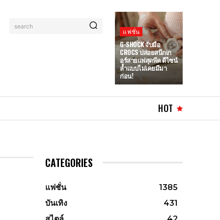
search
แฟชั่น
G-SHOCK จับมือ
CROCS ปล่อยสนีกเก
อร์สายแฟสุดพีค ดีไซน์
ล้ำแบบไม่เคยมีมา
ก่อน!
HOT
CATEGORIES
แฟชั่น
1385
บันเทิง
431
สไตล์
42