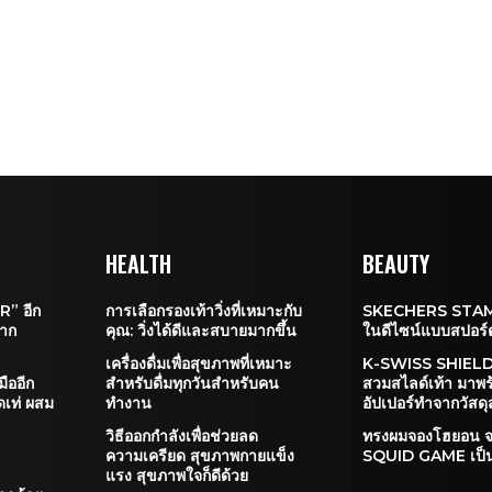
HEALTH
BEAUTY
” อีก
การเลือกรองเท้าวิ่งที่เหมาะกับ
SKECHERS STAM
จาก
คุณ: วิ่งได้ดีและสบายมากขึ้น
ในดีไซน์แบบสปอร์ตแ
เครื่องดื่มเพื่อสุขภาพที่เหมาะ
K-SWISS SHIELD 
ืออีก
สำหรับดื่มทุกวันสำหรับคน
สวมสไลด์เท้า มาพ
ดเท่ ผสม
ทำงาน
อัปเปอร์ทำจากวัสดุ
วิธีออกกำลังเพื่อช่วยลด
ทรงผมจองโฮยอน จา
ความเครียด สุขภาพกายแข็ง
SQUID GAME เป็นท
:
แรง สุขภาพใจก็ดีด้วย