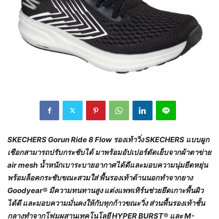
SKECHERS Gorun Ride 8 Flow รองเท้าวิ่ง SKECHERS แบบผูก
เชือกสามารถปรับกระชับได้ มาพร้อมอัปเปอร์ตัดเย็บจากผ้าตาข่าย
air mesh น้ำหนักเบาระบายอากาศได้ดีและมอบความนุ่มยืดหยุ่น
พร้อมล็อคกระชับขณะสวมใส่ พื้นรองเท้าด้านนอกทำจากยาง
Goodyear® มีความทนทานสูง แต่งแพทเทิร์นช่วยยึดเกาะพื้นผิว
ได้ดี และมอบความมั่นคงให้กับทุกก้าวขณะวิ่ง ส่วนพื้นรองเท้าชั้น
กลางทำจากโฟมผสานเทคโนโลยี HYPER BURST® และ M-