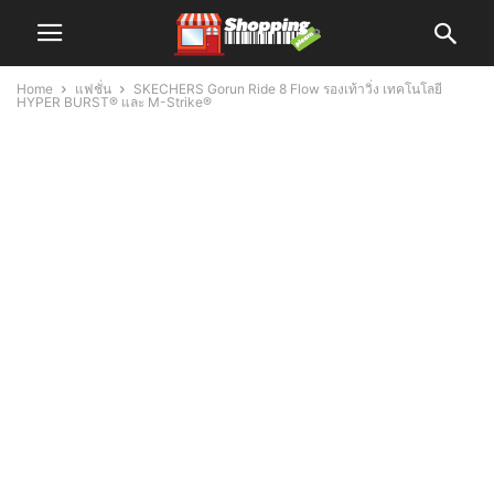
Home
แฟชั่น
SKECHERS Gorun Ride 8 Flow รองเท้าวิ่ง เทคโนโลยี
HYPER BURST® และ M-Strike®