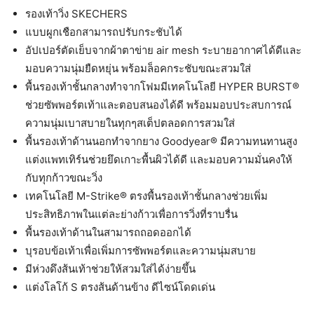
รองเท้าวิ่ง SKECHERS
แบบผูกเชือกสามารถปรับกระชับได้
อัปเปอร์ตัดเย็บจากผ้าตาข่าย air mesh ระบายอากาศได้ดีและ
มอบความนุ่มยืดหยุ่น พร้อมล็อคกระชับขณะสวมใส่
พื้นรองเท้าชั้นกลางทำจากโฟมมีเทคโนโลยี HYPER BURST®
ช่วยซัพพอร์ตเท้าและตอบสนองได้ดี พร้อมมอบประสบการณ์
ความนุ่มเบาสบายในทุกๆสเต็ปตลอดการสวมใส่
พื้นรองเท้าด้านนอกทำจากยาง Goodyear® มีความทนทานสูง
แต่งแพทเทิร์นช่วยยึดเกาะพื้นผิวได้ดี และมอบความมั่นคงให้
กับทุกก้าวขณะวิ่ง
เทคโนโลยี M-Strike® ตรงพื้นรองเท้าชั้นกลางช่วยเพิ่ม
ประสิทธิภาพในแต่ละย่างก้าวเพื่อการวิ่งที่ราบรื่น
พื้นรองเท้าด้านในสามารถถอดออกได้
บุรอบข้อเท้าเพื่อเพิ่มการซัพพอร์ตและความนุ่มสบาย
มีห่วงดึงส้นเท้าช่วยให้สวมใส่ได้ง่ายขึ้น
แต่งโลโก้ S ตรงส้นด้านข้าง ดีไซน์โดดเด่น