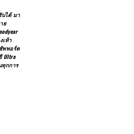
ับได้ มา
ลาย
oodyear
งเท้า
ซัพพอร์ต
 Ultra
ในทุกการ