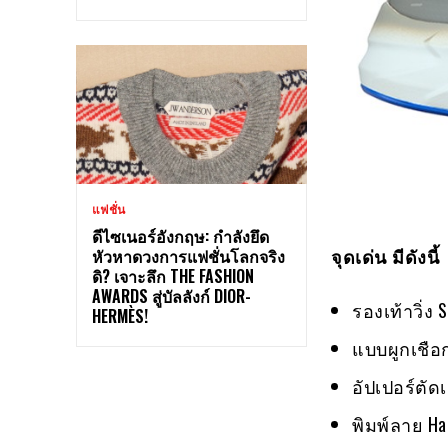
แฟชั่น
ดีไซเนอร์อังกฤษ: กำลังยึด
จุดเด่น มีดังนี้
หัวหาดวงการแฟชั่นโลกจริง
ดิ? เจาะลึก THE FASHION
AWARDS สู่บัลลังก์ DIOR-
รองเท้าวิ่ง
HERMÈS!
แบบผูกเชือ
อัปเปอร์ตั
พิมพ์ลาย Ha