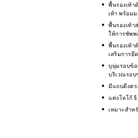
พื้นรองเท้
เท้า พร้อม
พื้นรองเท้
ให้การซัพพอ
พื้นรองเท้
เสริมการยึด
บุนุ่มรอบข้
บริเวณรอบๆ
มีแถบดึงตรง
แต่งโลโก้ S
เหมาะสำหรั