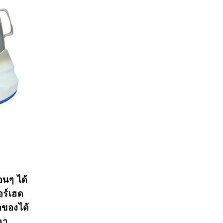
อนๆ ได้
อร์เฮด
าของได้
คา