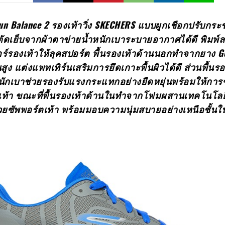
n Balance 2 รองเท้าวิ่ง SKECHERS แบบผูกเชือกปรับกระช
ตัดเย็บจากผ้าตาข่ายน้ำหนักเบาระบายอากาศได้ดี พิมพ์
เปอร์รองเท้าให้ลุคสปอร์ต พื้นรองเท้าด้านนอกทำจากยาง G
ง แต่งแพทเทิร์นเสริมการยึดเกาะพื้นผิวได้ดี ส่วนพื้นรอ
นักเบาช่วยรองรับแรงกระแทกอย่างยืดหยุ่นพร้อมให้การ
ยเท้า ขณะที่พื้นรองเท้าด้านในทำจากโฟมผสานเทคโนโลยี
่วยซัพพอร์ตเท้า พร้อมมอบความนุ่มสบายอย่างเหนือชั้น