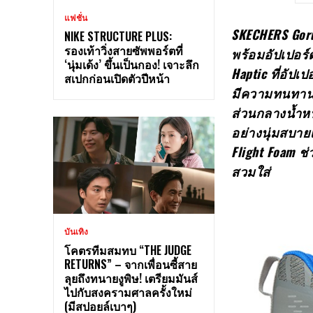
แฟชั่น
SKECHERS Goru
NIKE STRUCTURE PLUS:
รองเท้าวิ่งสายซัพพอร์ตที่
พร้อมอัปเปอร์
‘นุ่มเด้ง’ ขึ้นเป็นกอง! เจาะลึก
Haptic ที่อัป
สเปกก่อนเปิดตัวปีหน้า
มีความทนทานสู
ส่วนกลางน้ำห
อย่างนุ่มสบา
Flight Foam ช
สวมใส่
บันเทิง
โคตรทีมสมทบ “THE JUDGE
RETURNS” – จากเพื่อนซี้สาย
ลุยถึงทนายงูพิษ! เตรียมมันส์
ไปกับสงครามศาลครั้งใหม่
(มีสปอยล์เบาๆ)