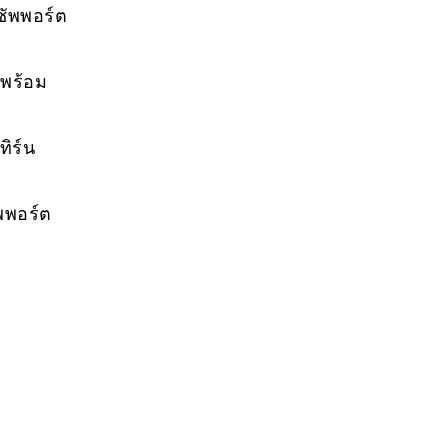
ซัพพอร์ต
นพร้อม
ิร์น
ัพพอร์ต