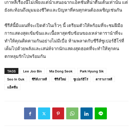
เกาหลีเรื่องนี้ไม่เพียงแต่นำเสนอฉากแอ็คชั่นที่น่าตื่นเต้นเท่านั้น แต่
ยังสะท้อนถึงมุมมองชีวิตและปัญหาที่คนทุกคนต้องเผชิญเช่นกัน
ซีรีส์นี้มีแผนที่จะเปิดตัวในเร็วๆ นี้ เตรียมตัวให้พร้อมที่จะชมฝีมือ
การแสดงสุดเข้มข้นและเนื้อหาสุดซับซ้อนของเหล่าดารานำที่จะ
ทำให้คุณติดตามกันอย่างไม่มีเบื่อ ห้ามพลาดกับซีรีส์ซูเปอร์ฮีโร่ที่
เต็มไปด้วยพลังและเสน่ห์จากนักแสดงสุดฮอตที่จะทำให้ทุกคน
ตกหลุมรักไปพร้อมกัน
TAGS
Lee Joo Bin
Ma Dong Seok
Park Hyung Sik
Seo In Guk
ซีรีส์เกาหลี
ซีรีส์ใหม่
ซูเปอร์ฮีโร่
ดาราเกาหลี
แอ็คชั่น