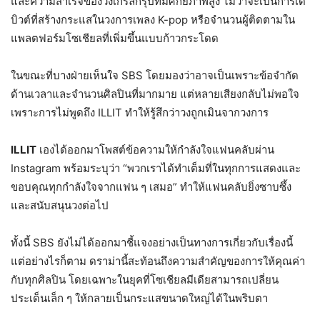
และความสำเร็จของวงเกิร์ลกรุ๊ปที่มีศักยภาพสูง ไม่ว่าจะเป็นการเด
บิวต์ที่สร้างกระแสในวงการเพลง K-pop หรือจำนวนผู้ติดตามใน
แพลตฟอร์มโซเชียลที่เพิ่มขึ้นแบบก้าวกระโดด
ในขณะที่บางฝ่ายเห็นใจ SBS โดยมองว่าอาจเป็นเพราะข้อจำกัด
ด้านเวลาและจำนวนศิลปินที่มากมาย แต่หลายเสียงกลับไม่พอใจ
เพราะการไม่พูดถึง ILLIT ทำให้รู้สึกว่าวงถูกเมินจากวงการ
ILLIT
เองได้ออกมาโพสต์ข้อความให้กำลังใจแฟนคลับผ่าน
Instagram พร้อมระบุว่า “พวกเราได้ทำเต็มที่ในทุกการแสดงและ
ขอบคุณทุกกำลังใจจากแฟน ๆ เสมอ” ทำให้แฟนคลับยิ่งซาบซึ้ง
และสนับสนุนวงต่อไป
ทั้งนี้ SBS ยังไม่ได้ออกมาชี้แจงอย่างเป็นทางการเกี่ยวกับเรื่องนี้
แต่อย่างไรก็ตาม ดราม่านี้สะท้อนถึงความสำคัญของการให้คุณค่า
กับทุกศิลปิน โดยเฉพาะในยุคที่โซเชียลมีเดียสามารถเปลี่ยน
ประเด็นเล็ก ๆ ให้กลายเป็นกระแสขนาดใหญ่ได้ในพริบตา