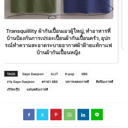
่
แป้งพัฟผสมรองพื้น กิฟฟารีน อินโนเวีย ฟลอเลส
ก
คอมแพ็ค พาวเดอร์ เอสพีเอฟ 50+ พีเอ++++
แฟ
TAGS
Gayo Daejeon
ILLIT
K-pop
SBS
งาน Gayo Daejeon
ดราม่า SBS
วงการเพลงเกาหลี
ศิลปินเกาหลี
เกิร์ลกรุ๊ป
แฟนคลับเกาหลี