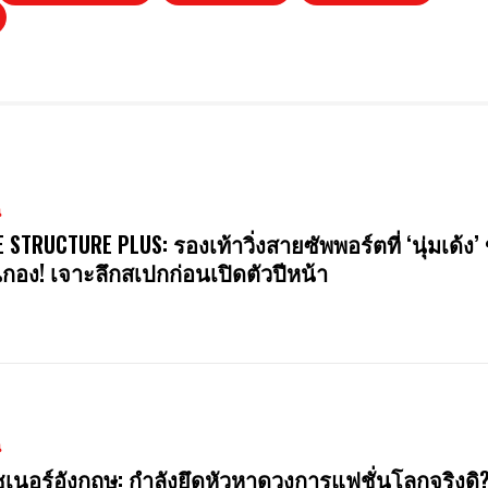
น
E STRUCTURE PLUS: รองเท้าวิ่งสายซัพพอร์ตที่ ‘นุ่มเด้ง’ 
นกอง! เจาะลึกสเปกก่อนเปิดตัวปีหน้า
น
ซเนอร์อังกฤษ: กำลังยึดหัวหาดวงการแฟชั่นโลกจริงดิ