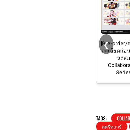
❮
[Pre-order/
ละเอียดก่อนสั
สะส
Collabor
Serie
TAGS:
COLLA
สตรีทแวร์