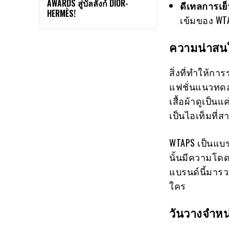
AWARDS สู่บัลลังก์ DIOR-
ดีเทลการเย็
HERMÈS!
เข้มของ WT
ความน่าสนใจ
สิ่งที่ทำให้ก
แฟชั่นแนวทด
เสื้อผ้าดูเป็น
เป็นไอเท็มที่
WTAPS เป็นแบรนด
นั้นมีความโดดเ
แบรนด์นี้มารว
ใคร
วันวางจำหน