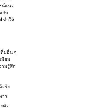
ไซน์แนว
มกับ
l ทำให้
็มอื่น ๆ
เมียม
ามรู้สึก
ด้จริง
ทหาร
งตัว