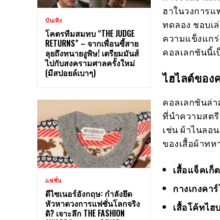
ฮาในวงการแฟชั่
บันเทิง
ทดลอง ชอบเล่น
โคตรทีมสมทบ “THE JUDGE
ความแข็งแกร่ง
RETURNS” – จากเพื่อนซี้สาย
คอลเลกชันนี้เ
ลุยถึงทนายงูพิษ! เตรียมมันส์
ไปกับสงครามศาลครั้งใหม่
(มีสปอยล์เบาๆ)
ไฮไลต์ของค
คอลเลกชันล่าสุ
ที่นำความสตรี
เช่น ผ้าไนลอน
ของเสื้อผ้าทห
เสื้อแจ็คเก
แฟชั่น
กางเกงคาร์
ดีไซเนอร์อังกฤษ: กำลังยึด
หัวหาดวงการแฟชั่นโลกจริง
เสื้อโค้ทไฮ
ดิ? เจาะลึก THE FASHION