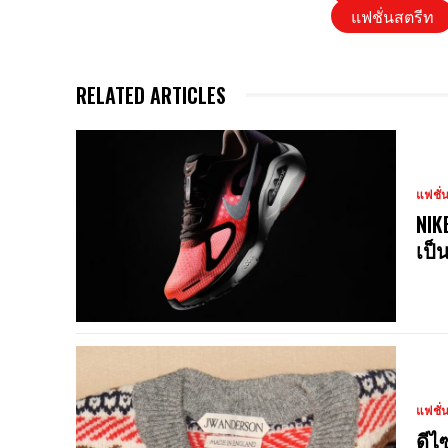
แฟชั่นสตรีท
RELATED ARTICLES
แฟชั่
NIK
เป็
แฟชั่
ดีไ