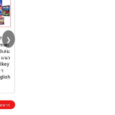
❯
 ?
Yuedpao x Mootoo
 man
ผ้าหนาทรงสวย ยับ
3เล่ม
ยากรีดง่าย เสื้อยืด
c แนว
เปล่า เสื้อยืด
ilkey
โอเวอร์ไซส์
ษา
Oversize Collab
glish
Mootoo Set
Neighbor
คทหาร