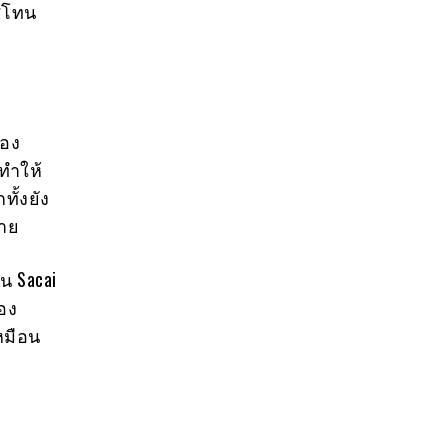
สีโทน
ของ
ทำให้
ทั้งยัง
ดาย
วน Sacai
สอง
หมือน