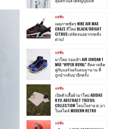
ลุ่มลึกในสไตล์ญี่ปุ่นแท้
แฟชั่น
เผยภาพชัดๆ NIKE AIR MAX
CRAZE สีใหม่ BLACK/BRIGHT
CITRUS เท่จัดจนอยากกดสั่ง
ด่วน!
แฟชั่น
มาใหม่ รองเท้า AIR JORDAN 1
MID “HYPER ROYAL” สีคลาสสิค
คู่กับแอร์จอร์แดนมานาน ที่
ถูกนำกลับมาอีกครั้ง
แฟชั่น
เปิดตัวเสื้อผ้ามาใหม่ ADIDAS
R.Y.V. ABSTRACT TREFOIL
COLLECTION โดนใจสาย ฝ. มา
ในสไตล์ MODERN RETRO
แฟชั่น