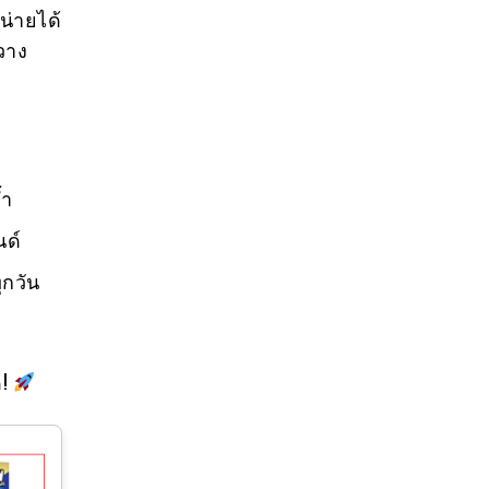
น่ายได้
วาง
้ำ
นด์
ุกวัน
ด!