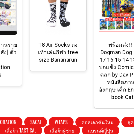
อ่านราย
T8 Air Socks ถง
พร้อมส่ง!!
่ง] ตั๋ว
เท้าเล่นกีฬา free
Dogman Dog
ม
size Bananarun
17 16 15 14 1
ation
ปกแข็ง Comi
s
ตลก by Dav P
หนังสือภา
อังกฤษ เด็ก En
book Cat
BORATION
SACAI
WTAPS
คอลเลกชันใหม่
ลุ
เสื้อผ้า TACTICAL
เสื้อผ้าผู้ชาย
แบรนด์ญี่ปุ่น