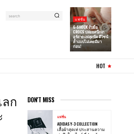
search
แฟชั่น
G-SHOCK จับมือ
CROCS ปล่อยสนีกเก
อร์สายแฟสุดพีค ดีไซน์
ล้ำแบบไม่เคยมีมา
ก่อน!
HOT
ลเลก
DON'T MISS
ะ
แฟชั่น
ADIDAS Y-3 COLLECTION
เสื้อผ้าสุดเท่ ประสานความ