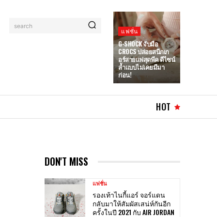
search
แฟชั่น
G-SHOCK จับมือ
CROCS ปล่อยสนีกเก
อร์สายแฟสุดพีค ดีไซน์
ล้ำแบบไม่เคยมีมา
ก่อน!
HOT
DON'T MISS
แฟชั่น
รองเท้าไนกี้แอร์ จอร์แดน
กลับมาให้สัมผัสเสน่ห์กันอีก
ครั้งในปี 2021 กับ AIR JORDAN