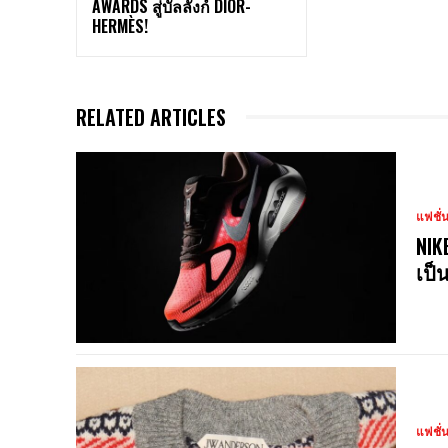
AWARDS สู่บัลลังก์ DIOR-
HERMÈS!
RELATED ARTICLES
แฟชั่
NIK
เป็
แฟชั่