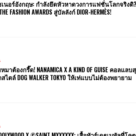
ซเนอร์อังกฤษ: กำลังยึดหัวหาดวงการแฟชั่นโลกจริงดิ
 THE FASHION AWARDS สู่บัลลังก์ DIOR-HERMÈS!
น
หมาต้องกรี๊ด! NANAMICA X A KIND OF GUISE คอลแลบสุ
สไตล์ DOG WALKER TOKYO ให้เท่แบบไม่ต้องพยายาม
น
OOLYWOOD X ©SAINT MXXXXXX: เสื้อทัวร์เดธเมทัลที่โคต