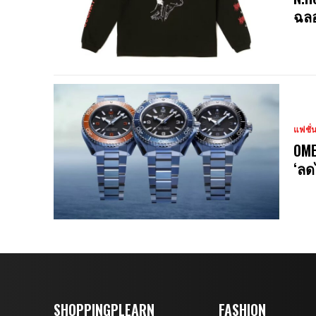
ฉลอ
แฟชั่
OME
‘ลด
SHOPPINGPLEARN
FASHION