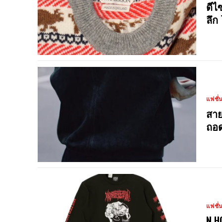
ดีไ
ลึก
แฟชั่
สาย
ถอด
แฟชั่
N.H