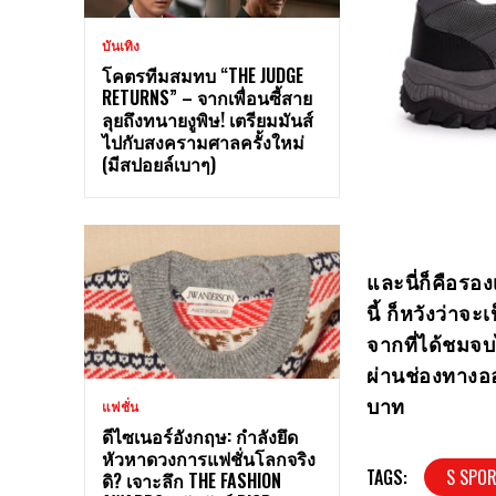
บันเทิง
โคตรทีมสมทบ “THE JUDGE
RETURNS” – จากเพื่อนซี้สาย
ลุยถึงทนายงูพิษ! เตรียมมันส์
ไปกับสงครามศาลครั้งใหม่
(มีสปอยล์เบาๆ)
และนี่ก็คือรอง
นี้ ก็หวังว่าจ
จากที่ได้ชมจบ
ผ่านช่องทางอ
บาท
แฟชั่น
ดีไซเนอร์อังกฤษ: กำลังยึด
หัวหาดวงการแฟชั่นโลกจริง
TAGS:
S SPOR
ดิ? เจาะลึก THE FASHION