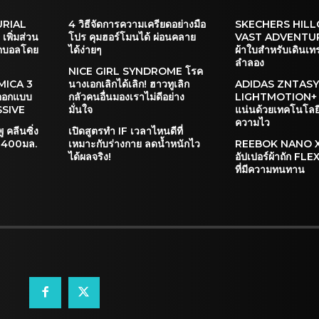
URIAL
4 วิธีจัดการความเครียดอย่างมือ
SKECHERS HILL
พิ่มส่วน
โปร คุมฮอร์โมนได้ ผ่อนคลาย
VAST ADVENTURE
ตบอลโดย
ได้ง่ายๆ
ผ้าใบสำหรับเดินเ
ลำลอง
NICE GIRL SYNDROME โรค
MICA 3
นางเอกเลิกได้เลิก! ฮาวทูเลิก
ADIDAS ZNTAS
ออกแบบ
กลัวคนอื่นมองเราไม่ดีอย่าง
LIGHTMOTION+ ดู
SSIVE
มั่นใจ
แน่นด้วยเทคโนโลยีที
ความไว
ู คลีนซิ่ง
เปิดสูตรทำ IF เวลาไหนดีที่
น 400มล.
เหมาะกับร่างกาย ลดน้ำหนักไว
REEBOK NANO X2
ได้ผลจริง!
อัปเปอร์ผ้าถัก F
ที่มีความทนทาน