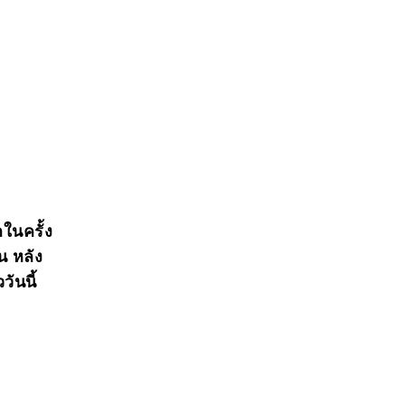
กในครั้ง
น หลัง
ันนี้