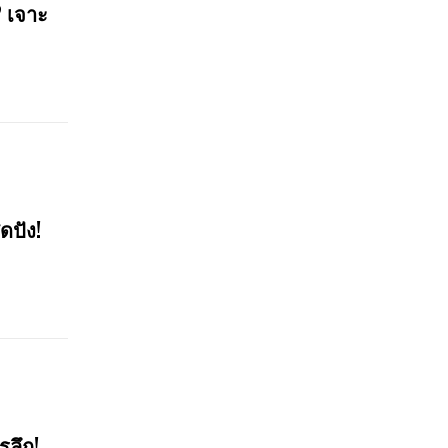
? เจาะ
ดปัง!
รลึก!