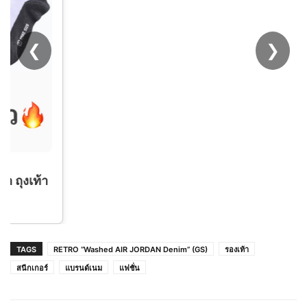
❮
❯
[ มาใหม่ ] รองเท้าผ้าใบสุดชิค สีใหม่ครีมดำ สวย
ไม่ซ้ำใคร พร้อมส่งจากไทย
TAGS
RETRO “Washed AIR JORDAN Denim” (GS)
รองเท้า
สนีกเกอร์
แบรนด์เนม
แฟชั่น