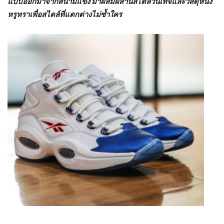
แบบออกมาจากสนามแข่ง มาผสมผสานสไตล์วินเทจและวัสดุหนัง
หรูหราเพื่อสไตล์ที่แตกต่างไม่ซ้ำใคร