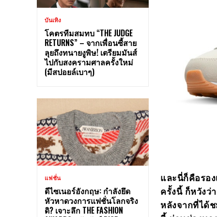
บันเทิง
โคตรทีมสมทบ “THE JUDGE
RETURNS” – จากเพื่อนซี้สาย
ลุยถึงทนายงูพิษ! เตรียมมันส์
ไปกับสงครามศาลครั้งใหม่
(มีสปอยล์เบาๆ)
และนี่ก็คือรอง
แฟชั่น
ครั้งนี้ ก็หวั
ดีไซเนอร์อังกฤษ: กำลังยึด
หัวหาดวงการแฟชั่นโลกจริง
หลังจากที่ได
ดิ? เจาะลึก THE FASHION