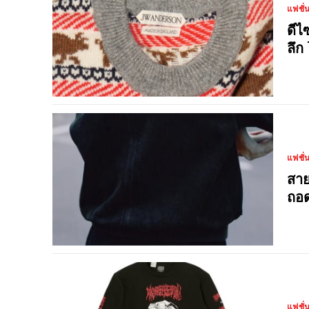
แฟชั่
ดีไ
ลึก
แฟชั่
สาย
ถอด
แฟชั่