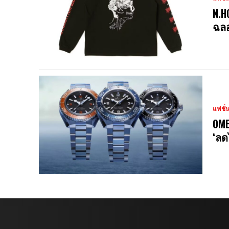
N.H
ฉลอ
แฟชั่
OME
‘ลด