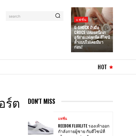
search
แฟชั่น
G-SHOCK จับมือ
CROCS ปล่อยสนีกเก
อร์สายแฟสุดพีค ดีไซน์
ล้ำแบบไม่เคยมีมา
ก่อน!
HOT
อร์ต
DON'T MISS
แฟชั่น
REEBOK FLUXLITE รองเท้าออก
กำลังกายผู้ชาย กับดีไซน์ที่