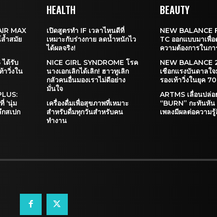
HEALTH
BEAUTY
 AIR MAX
เปิดสูตรทำ IF เวลาไหนดีที่
NEW BALANCE 
์ล้ำสมัย
เหมาะกับร่างกาย ลดน้ำหนักไว
TC ออกแบบมาเพื่
ได้ผลจริง!
ความต้องการในการ
ด้รับ
NICE GIRL SYNDROME โรค
NEW BALANCE 2
าวิ่งใน
นางเอกเลิกได้เลิก! ฮาวทูเลิก
เชือกแรงบันดาลใ
กลัวคนอื่นมองเราไม่ดีอย่าง
รองเท้าวิ่งในยุค 70
มั่นใจ
PLUS:
ARTMS เลื่อนปล่อ
่ ‘นุ่ม
เครื่องดื่มเพื่อสุขภาพที่เหมาะ
“BURN” กะทันหัน 
ะลึกสเปก
สำหรับดื่มทุกวันสำหรับคน
เพลงมีผลต่อความรู้
ทำงาน