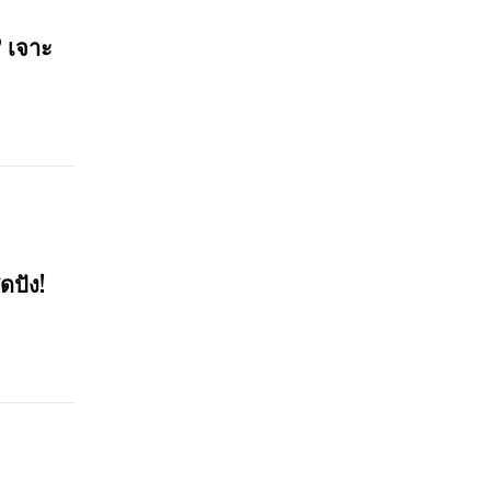
? เจาะ
ดปัง!