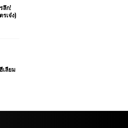
รลึก!
ตรเจ๋ง)
ฮีเลียม