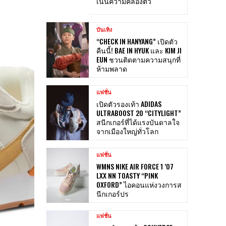
เน้นความคล่องตัว
บันเทิง
“CHECK IN HANYANG” เปิดตัว
คืนนี้! BAE IN HYUK และ KIM JI
EUN ชวนติดตามความสนุกที่
ห้ามพลาด
แฟชั่น
เปิดตัวรองเท้า ADIDAS
ULTRABOOST 20 “CITYLIGHT”
สนีกเกอร์ที่ได้แรงบันดาลใจ
จากเมืองใหญ่ทั่วโลก
แฟชั่น
WMNS NIKE AIR FORCE 1 ’07
LXX NN TOASTY “PINK
OXFORD” ไอคอนแห่งวงการส
นีกเกอร์ปร
แฟชั่น