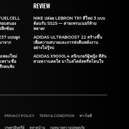
REVIEW
FUELCELL
NIKE ปล่อย LEBRON TR1 สีใหม่ 3 แบบ
อตอบสนอง
ต้อนรับ SS25 — สายเทรนเนอร์ห้าม
ฝึกซ้อม
พลาด!
37 แบบผูก
ADIDAS ULTRABOOST 22 สร้างขึ้น
จมาจาก
เพื่อความสบายและการส่งคืนพลังงาน
อย่างไม่รู้จบ
ยเพลงใหม่
ADIDAS X9000L4 สนีกเกอร์ผู้หญิง สีสัน
เพราะชื่อ
สวยหวานสดใส มาในสไตล์สตรีทโดนใจ
สึกคนฟัง
PRIVACY POLICY
TERM & CONDITION
ข่าวไอที
เกษตรอินทรีย์
ตลาดบ้าน
กฎหมายความปลอดภัย