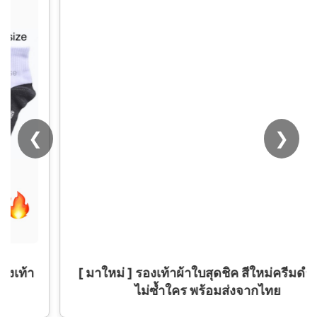
❮
❯
[ มาใหม่ ] รองเท้าผ้าใบสุดชิค สีใหม่ครีมดำ สวย
ไม่ซ้ำใคร พร้อมส่งจากไทย