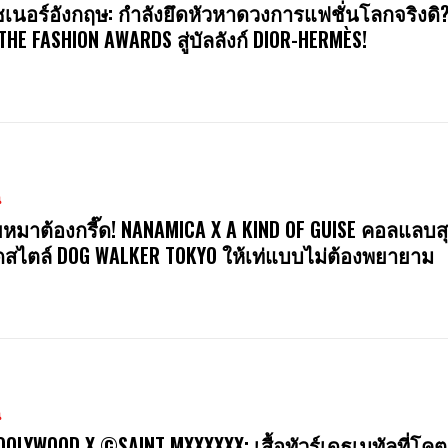
ซเนอร์อังกฤษ: กำลังยึดหัวหาดวงการแฟชั่นโลกจริงดิ
 THE FASHION AWARDS สู่บัลลังก์ DIOR-HERMÈS!
น
หมาต้องกรี๊ด! NANAMICA X A KIND OF GUISE คอลแลบสุ
สไตล์ DOG WALKER TOKYO ให้เท่แบบไม่ต้องพยายาม
น
OOLYWOOD X ©SAINT MXXXXXX: เสื้อทัวร์เดธเมทัลที่โคต