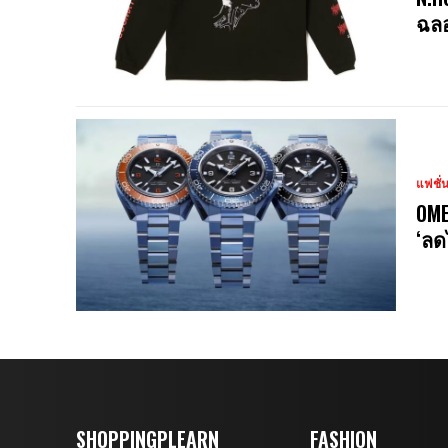
ฉลอ
แฟชั่
OME
‘ลด
SHOPPINGPLEARN
FASHION