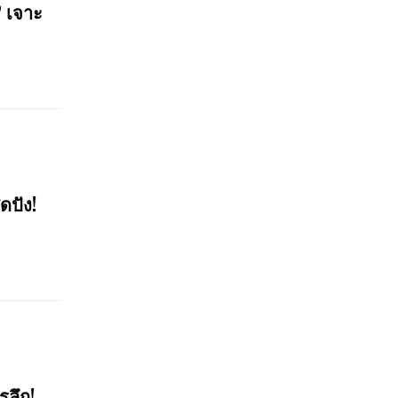
? เจาะ
ดปัง!
รลึก!