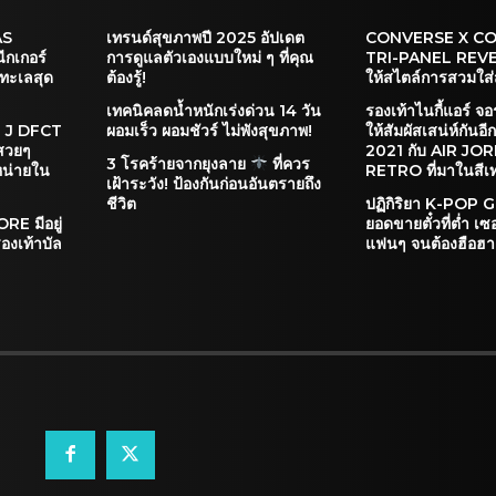
AS
เทรนด์สุขภาพปี 2025 อัปเดต
CONVERSE X C
กเกอร์
การดูแลตัวเองแบบใหม่ ๆ ที่คุณ
TRI-PANEL REVEA
ทะเลสุด
ต้องรู้!
ให้สไตล์การสวมใส่
เทคนิคลดน้ำหนักเร่งด่วน 14 วัน
รองเท้าไนกี้แอร์ จ
M J DFCT
ผอมเร็ว ผอมชัวร์ ไม่พังสุขภาพ!
ให้สัมผัสเสน่ห์กันอีก
สวยๆ
2021 กับ AIR JO
3 โรคร้ายจากยุงลาย
ที่ควร
หน่ายใน
RETRO ที่มาในสีเท
เฝ้าระวัง! ป้องกันก่อนอันตรายถึง
ชีวิต
ปฏิกิริยา K-POP 
E มีอยู่
ยอดขายตั๋วที่ต่ำ เซ
องเท้าบัล
แฟนๆ จนต้องฮือฮา