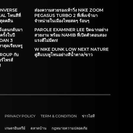
ONVERSE
ส่องความสวยรองเท้าวิ่ง NIKE ZOOM
L โทนสีที่
PEGASUS TURBO 2 ที่เพิ่งเข้ามา
สุดคลีน
จำหน่ายในเมืองไทยสดๆ ร้อนๆ
อร์แดนกลับมา
PAROLE EXAMINER LEE ปิดฉากอย่าง
ครั้งในปี
สวยงาม พร้อม NAMIB ที่เปิดตัวตอนสอง
RDAN 3
แรงดีไม่มีตก!
าสุดเรียบหรู
W NIKE DUNK LOW NEXT NATURE
GROUP กับ
คู่สีแบบทูโทนอย่างสีน้ำตาล/ขาว
อร์ไพรส์
!
PRIVACY POLICY
TERM & CONDITION
ข่าวไอที
เกษตรอินทรีย์
ตลาดบ้าน
กฎหมายความปลอดภัย