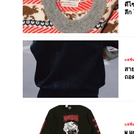
ดีไ
ลึก
แฟชั่
สาย
ถอด
แฟชั่
N.H