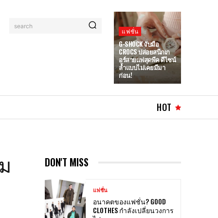
search
แฟชั่น
G-SHOCK จับมือ
CROCS ปล่อยสนีกเก
อร์สายแฟสุดพีค ดีไซน์
ล้ำแบบไม่เคยมีมา
ก่อน!
HOT
สม
DON'T MISS
แฟชั่น
อนาคตของแฟชั่น? GOOD
CLOTHES กำลังเปลี่ยนวงการ