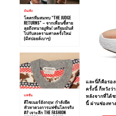
บันเทิง
โคตรทีมสมทบ “THE JUDGE
RETURNS” – จากเพื่อนซี้สาย
ลุยถึงทนายงูพิษ! เตรียมมันส์
ไปกับสงครามศาลครั้งใหม่
(มีสปอยล์เบาๆ)
และนี่ก็คือรอง
ครั้งนี้ ก็หวั
หลังจากที่ได
แฟชั่น
ดีไซเนอร์อังกฤษ: กำลังยึด
นี้ ผ่านช่องท
หัวหาดวงการแฟชั่นโลกจริง
ดิ? เจาะลึก THE FASHION