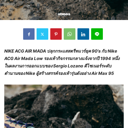
NIKE ACG AIR MADA
ปลุกกระแสสตรีทแวร์ยุค
90’s
กับ
Nike
ACG Air Mada Low
รองเท้ากิจกรรมกลางแจ้งจากปี
1994
หนึ่ง
ในผลงานการออกแบบของ
Sergio Lozano
ดีไซเนอร์ระดับ
ตำนานของ
Nike
ผู้สร้างสรรค์รองเท้ารุ่นดังอย่าง
Air Max 95