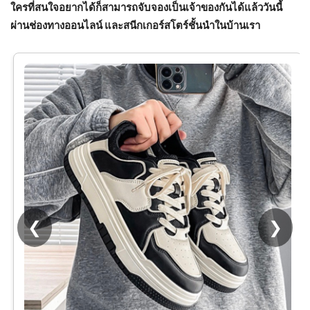
ใครที่สนใจอยากได้ก็สามารถจับจองเป็นเจ้าของกันได้แล้ววันนี้
ผ่านช่องทางออนไลน์ และสนีกเกอร์สโตร์ชั้นนำในบ้านเรา
[พร้อมส่ง]
โปรดอ่
❮
❯