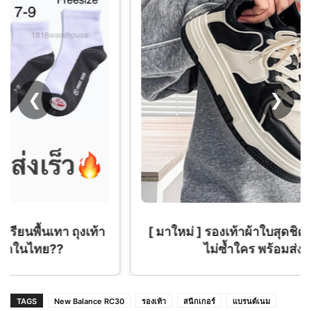
❮
❯
[ มาใหม่ ] รองเท้าผ้าใบสุดชิค สีใหม่ครีมดำ สวย
ไม่ซ้ำใคร พร้อมส่งจากไทย
TAGS
New Balance RC30
รองเท้า
สนีกเกอร์
แบรนด์เนม