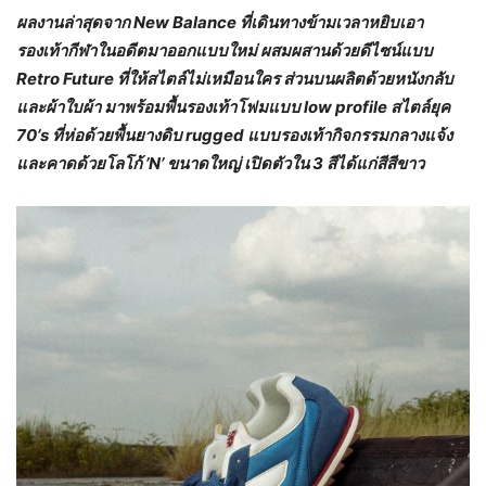
ผลงานล่าสุดจาก
New Balance ที่เดินทางข้ามเวลาหยิบเอา
รองเท้ากีฬาในอดีตมาออกแบบใหม่ ผสมผสานด้วยดีไซน์แบบ
Retro Future ที่ให้สไตล์ไม่เหมือนใคร ส่วนบนผลิตด้วยหนังกลับ
และผ้าใบผ้า มาพร้อมพื้นรองเท้าโฟมแบบ low profile สไตล์ยุค
70’s ที่ห่อด้วยพื้นยางดิบ rugged แบบรองเท้ากิจกรรมกลางแจ้ง
และคาดด้วยโลโก้ ’N’ ขนาดใหญ่ เปิดตัวใน 3 สีได้แก่สีสีขาว