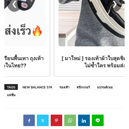
❮
❯
[ มาใหม่ ] รองเท้าผ้าใบสุดชิค สีใหม่ครีมดำ สวย
ไม่ซ้ำใคร พร้อมส่งจากไทย
TAGS
NEW BALANCE 574
รองเท้า
สนีกเกอร์
แบรนด์เนม
แฟชั่น