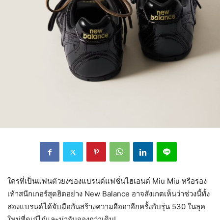
ใครที่เป็นแฟนตัวยงของแบรนด์แฟชั่นไฮเอนด์ Miu Miu หรือรอง
เท้าสนีกเกอร์สุดฮิตอย่าง New Balance อาจสังเกตเห็นว่าช่วงนี้ทั้ง
สองแบรนด์ได้จับมือกันสร้างความฮือฮาอีกครั้งกับรุ่น 530 ในลุค
ใหม่ที่ดูเก๋ไก๋และน่าจับจองกว่าเดิม!