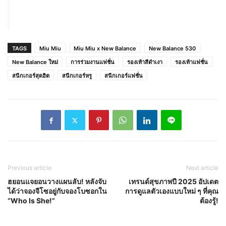
Wander/Arcadie matelassé nappa leather
bag กระเป๋า miumiu กระเป๋าถือ กระเป๋าหนัง กระ
เป๋าสวยๆ
TAGS
Miu Miu
Miu Miu x New Balance
New Balance 530
New Balance ใหม่
การร่วมงานแฟชั่น
รองเท้าสีดำเงา
รองเท้าแฟชั่น
สนีกเกอร์สุดฮิต
สนีกเกอร์หรู
สนีกเกอร์แฟชั่น
Previous article
Next article
ฮยอนแจยอนวางแผนลับ! หลังจับ
เทรนด์สุขภาพปี 2025 อัปเดต
ได้ว่าจองจีโซอยู่กับจองโบซอกใน
การดูแลตัวเองแบบใหม่ ๆ ที่คุณ
“Who Is She!”
ต้องรู้!