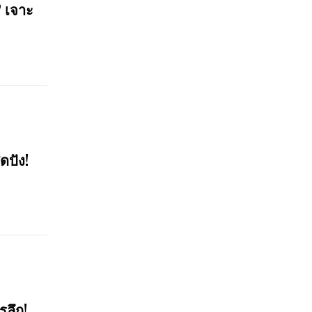
? เจาะ
ดปัง!
รลึก!