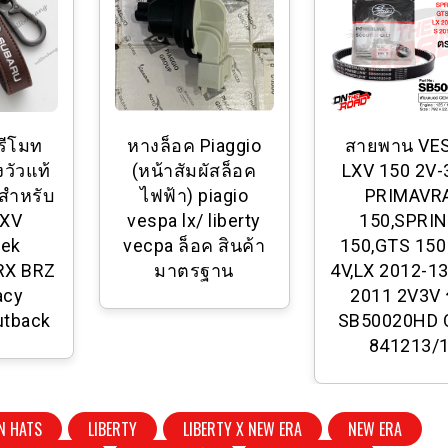
รีโมท
หางล็อค Piaggio
สายพาน VE
วัวแท้
(หน้าสัมผัสล็อค
LXV 150 2V-
สําหรับ
ไฟฟ้า) piagio
PRIMAVR
 XV
vespa lx/ liberty
150,SPRI
rek
vecpa ล็อค สินค้า
150,GTS 150
RX BRZ
มาตรฐาน
4V,LX 2012-13
acy
2011 2V3V ร
utback
SB50020HD
841213/
N HATS
LIBERTY
LIBERTY X NEW ERA
NEW ERA