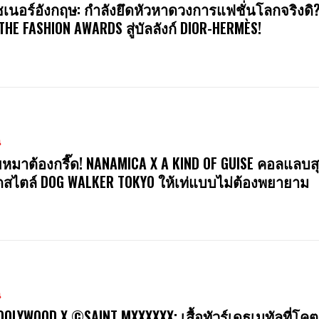
ซเนอร์อังกฤษ: กำลังยึดหัวหาดวงการแฟชั่นโลกจริงดิ
 THE FASHION AWARDS สู่บัลลังก์ DIOR-HERMÈS!
น
หมาต้องกรี๊ด! NANAMICA X A KIND OF GUISE คอลแลบสุ
สไตล์ DOG WALKER TOKYO ให้เท่แบบไม่ต้องพยายาม
น
OOLYWOOD X ©SAINT MXXXXXX: เสื้อทัวร์เดธเมทัลที่โคต