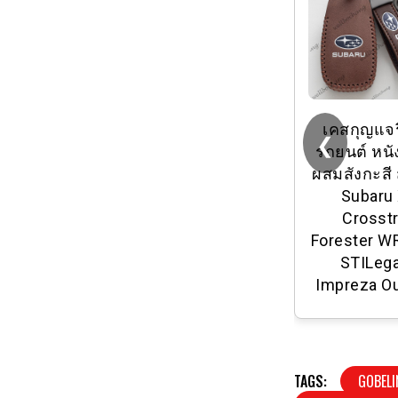
เคสกุญแจ
❮
รถยนต์ หนัง
ผสมสังกะสี 
Subaru
Crosst
Forester W
STILeg
Impreza O
TAGS:
GOBELI