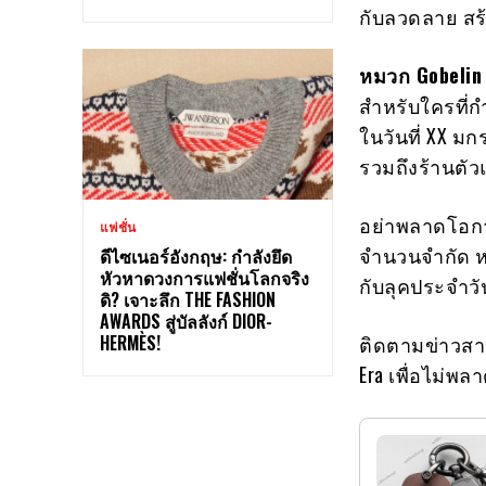
กับลวดลาย สร
หมวก Gobelin 
สำหรับใครที่
ในวันที่ XX มก
รวมถึงร้านตั
อย่าพลาดโอกาส
แฟชั่น
จำนวนจำกัด ห
ดีไซเนอร์อังกฤษ: กำลังยึด
หัวหาดวงการแฟชั่นโลกจริง
กับลุคประจำวัน
ดิ? เจาะลึก THE FASHION
AWARDS สู่บัลลังก์ DIOR-
HERMÈS!
ติดตามข่าวสารเ
Era เพื่อไม่พ