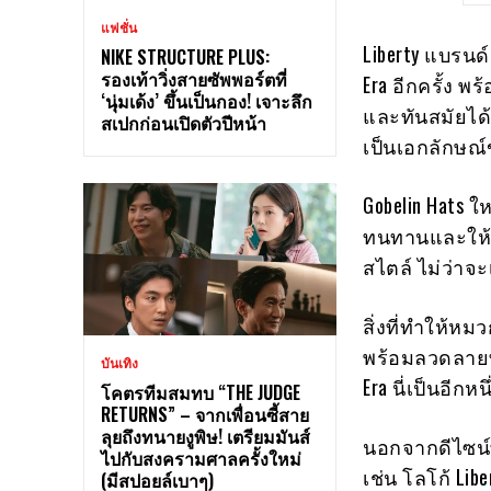
แฟชั่น
Liberty แบรนด
NIKE STRUCTURE PLUS:
รองเท้าวิ่งสายซัพพอร์ตที่
Era อีกครั้ง 
‘นุ่มเด้ง’ ขึ้นเป็นกอง! เจาะลึก
และทันสมัยได้
สเปกก่อนเปิดตัวปีหน้า
เป็นเอกลักษณ์
Gobelin Hats ใ
ทนทานและให้
สไตล์ ไม่ว่าจะ
สิ่งที่ทำให้หม
พร้อมลวดลายท
บันเทิง
Era นี่เป็นอีกห
โคตรทีมสมทบ “THE JUDGE
RETURNS” – จากเพื่อนซี้สาย
ลุยถึงทนายงูพิษ! เตรียมมันส์
นอกจากดีไซน์ท
ไปกับสงครามศาลครั้งใหม่
เช่น โลโก้ Lib
(มีสปอยล์เบาๆ)