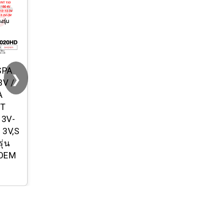
Liberty 100ml.
SPA
❯
3V /
A
NT
 3V-
 3V,S
ุ่น
 OEM
1