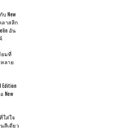
กับ New
มคลาสสิก
lin อัน
์
ยมที่
กหลาย
 Edition
ือ New
ี่ใส่ใจ
ทนสีเดียว