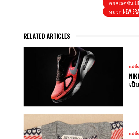
คอลเลคชัน LIM
หมวก NEW ER
RELATED ARTICLES
แฟชั่
NIK
เป็
แฟชั่