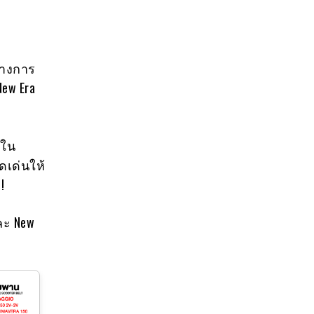
ทางการ
New Era
ตใน
เด่นให้
!
และ New
น้ำหอม ariana