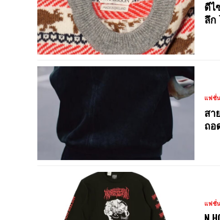
ดีไ
ลึก
แฟชั่
สาย
ถอด
แฟชั่
N.H