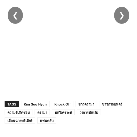
❮
❯
Queen of Tears Kim Ji Won Kim Soo Hyun
พวงกุญแจอะคริลิคกระเป ๋ าเป ้ สะพายหลังจี ้ ของ
ขวัญ
TAGS
Kim Soo Hyun
Knock Off
ข่าวดราม่า
ข่าวภาพยนตร์
ความรับผิดชอบ
ดราม่า
บทวิเคราะห์
วงการบันเทิง
เลื่อนฉายพรีเมียร์
แฟนคลับ