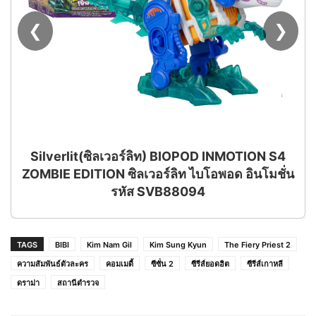
❮
❯
ซิลเวอร์ลิท) BIOPOD INMOTION S4
ON ซิลเวอร์ลิท ไบโอพอด อินโมชั่น
รหัส SVB88094
TAGS
BIBI
Kim Nam Gil
Kim Sung Kyun
The Fiery Priest 2
ความสัมพันธ์ตัวละคร
คอมเมดี้
ซีซั่น 2
ซีรีส์ยอดฮิต
ซีรีส์เกาหลี
ดราม่า
สถานีตำรวจ