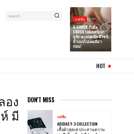
search
แฟชั่น
G-SHOCK จับมือ
CROCS ปล่อยสนีกเก
อร์สายแฟสุดพีค ดีไซน์
ล้ำแบบไม่เคยมีมา
ก่อน!
HOT
ำลอง
DON'T MISS
์ มี
แฟชั่น
ADIDAS Y-3 COLLECTION
เสื้อผ้าสุดเท่ ประสานความ