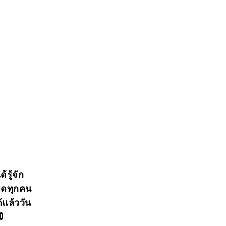
รู้จัก
เฮดทุกคน
แล้ววัน
0