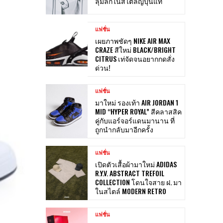
ลุ่มลึกในสไตล์ญี่ปุ่นแท้
แฟชั่น
เผยภาพชัดๆ NIKE AIR MAX
CRAZE สีใหม่ BLACK/BRIGHT
CITRUS เท่จัดจนอยากกดสั่ง
ด่วน!
แฟชั่น
มาใหม่ รองเท้า AIR JORDAN 1
MID “HYPER ROYAL” สีคลาสสิค
คู่กับแอร์จอร์แดนมานาน ที่
ถูกนำกลับมาอีกครั้ง
แฟชั่น
เปิดตัวเสื้อผ้ามาใหม่ ADIDAS
R.Y.V. ABSTRACT TREFOIL
COLLECTION โดนใจสาย ฝ. มา
ในสไตล์ MODERN RETRO
แฟชั่น