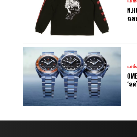
แฟชั่
N.H
ฉลอ
แฟชั่
OME
‘ลด