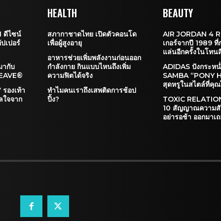
HEALTH
BEAUTY
ดีไซน์
สภากาชาดไทย เปิดตัวคอนโด
AIR JORDAN 4 R
ปเปอร์
เพื่อผู้สูงอายุ
เกอร์จากปี 1989 ที
แล่นอีกครั้งในโทนส
อาหารช่วยเพิ่มพลังงานก่อนออก
ากับ
กำลังกาย กินแบบไหนถึงเพิ่ม
ADIDAS ปังกระหน่ำ
XWEAVE®
ความฟิตได้จริง
SAMBA “PONY H
สุดหรูในสไตล์ที่ค
รองเท้า
ทำไมคนเราถึงเสพติดการช้อป
าลใจจาก
ปิ้ง?
TOXIC RELATION
10 สัญญาณความสัม
อย่ารอช้า ออกมาเถ