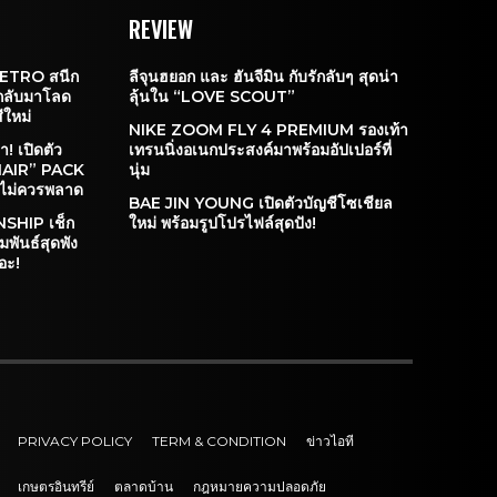
REVIEW
ETRO สนีก
ลีจุนฮยอก และ ฮันจีมิน กับรักลับๆ สุดน่า
่กลับมาโลด
ลุ้นใน “LOVE SCOUT”
ีใหม่
NIKE ZOOM FLY 4 PREMIUM รองเท้า
! เปิดตัว
เทรนนิ่งอเนกประสงค์มาพร้อมอัปเปอร์ที่
AIR” PACK
นุ่ม
ุณไม่ควรพลาด
BAE JIN YOUNG เปิดตัวบัญชีโซเชียล
SHIP เช็ก
ใหม่ พร้อมรูปโปรไฟล์สุดปัง!
พันธ์สุดพัง
อะ!
PRIVACY POLICY
TERM & CONDITION
ข่าวไอที
เกษตรอินทรีย์
ตลาดบ้าน
กฎหมายความปลอดภัย