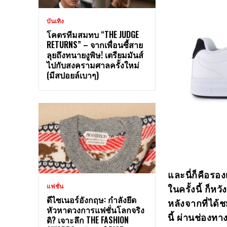
บันเทิง
โคตรทีมสมทบ “THE JUDGE
RETURNS” – จากเพื่อนซี้สาย
ลุยถึงทนายงูพิษ! เตรียมมันส์
ไปกับสงครามศาลครั้งใหม่
(มีสปอยล์เบาๆ)
และนี่ก็คือรอง
ในครั้งนี้ ก็ห
แฟชั่น
ดีไซเนอร์อังกฤษ: กำลังยึด
หลังจากที่ได
หัวหาดวงการแฟชั่นโลกจริง
นี้ ผ่านช่องท
ดิ? เจาะลึก THE FASHION