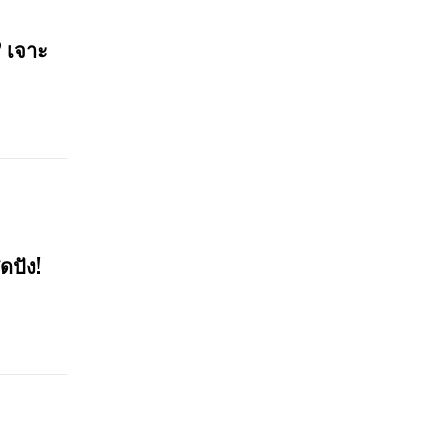
? เจาะ
ดปัง!