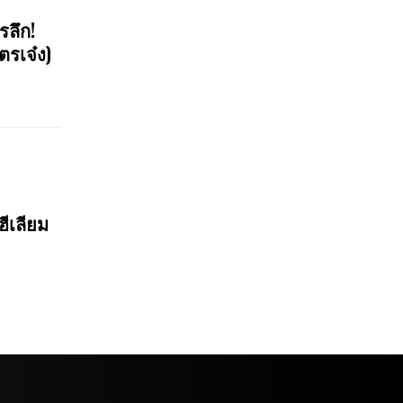
รลึก!
ตรเจ๋ง)
ฮีเลียม