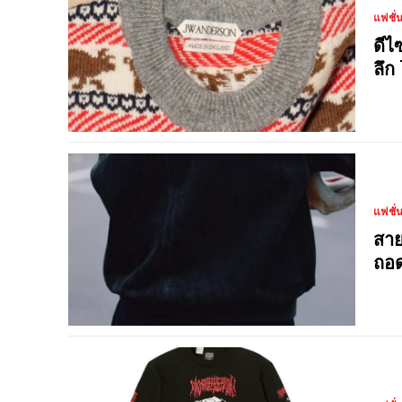
แฟชั่
ดีไ
ลึก
แฟชั่
สาย
ถอด