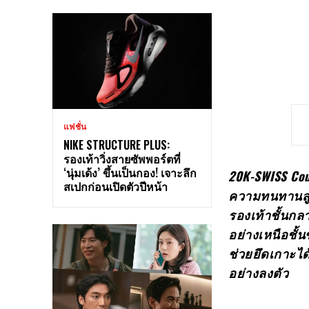
แฟชั่น
NIKE STRUCTURE PLUS:
รองเท้าวิ่งสายซัพพอร์ตที่
‘นุ่มเด้ง’ ขึ้นเป็นกอง! เจาะลึก
20K-SWISS Cou
สเปกก่อนเปิดตัวปีหน้า
ความทนทานสูง 
รองเท้าชั้น
อย่างเหนือชั้
ช่วยยึดเกาะได
อย่างลงตัว