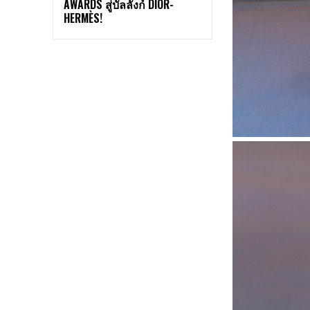
AWARDS สู่บัลลังก์ DIOR-
HERMÈS!