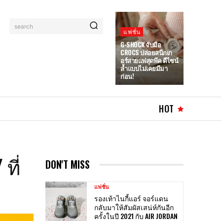
search
แฟชั่น
G-SHOCK จับมือ
CROCS ปล่อยสนีกเก
อร์สายแฟสุดพีค ดีไซน์
ล้ำแบบไม่เคยมีมา
ก่อน!
HOT
ที่
DON'T MISS
แฟชั่น
รองเท้าไนกี้แอร์ จอร์แดน
กลับมาให้สัมผัสเสน่ห์กันอีก
ครั้งในปี 2021 กับ AIR JORDAN