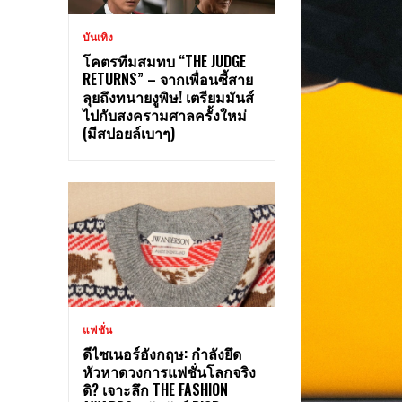
บันเทิง
โคตรทีมสมทบ “THE JUDGE
RETURNS” – จากเพื่อนซี้สาย
ลุยถึงทนายงูพิษ! เตรียมมันส์
ไปกับสงครามศาลครั้งใหม่
(มีสปอยล์เบาๆ)
แฟชั่น
ดีไซเนอร์อังกฤษ: กำลังยึด
หัวหาดวงการแฟชั่นโลกจริง
ดิ? เจาะลึก THE FASHION