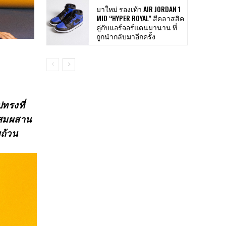
มาใหม่ รองเท้า AIR JORDAN 1
MID “HYPER ROYAL” สีคลาสสิค
คู่กับแอร์จอร์แดนมานาน ที่
ถูกนำกลับมาอีกครั้ง
ปทรงที่
 ผสมผสาน
บถ้วน