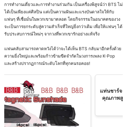
การทำงานเดี่ยวและการทำงานร่วมกัน เป็นเครื่องพิสูจน์ว่า BTS ไม่
ได้เป็นเพียงแค่ศิลปิน แต่เป็นความฝันและแรงบันดาลใจให้กับ
แฟนๆ ที่เชื่อมั่นในพวกเขามาตลอด โดยกิจกรรมในอนาคตของวง
จะเป็นการยกระดับสู่ความสำเร็จที่ใหญ่ยิ่งกว่าเดิม เพื่อให้แฟนๆ ได้
รับประสบการณ์ใหม่ๆ จากวงที่พวกเขารักอย่างแท้จริง
แฟนคลับสามารถคาดหวังได้ว่าจะได้เห็น BTS กลับมาอีกครั้งด้วย
ความยิ่งใหญ่และพร้อมก้าวข้ามขีดจำกัดในวงการเพลง K-Pop
และสร้างปรากฏการณ์ระดับโลกที่ทุกคนรอคอย!
แท่นชาร์จถ่าน เครื่องชาร์จถ่าน + 2ก้อน/pcs BST
คุณภาพสูง 26650 แบตเตอรี่ 5000 mAh 3.7 V
แบตเตอรี่ลิเธียมไอออน