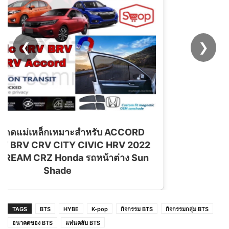
❮
❯
TAGS
BTS
HYBE
K-pop
กิจกรรม BTS
กิจกรรมกลุ่ม BTS
อนาคตของ BTS
แฟนคลับ BTS