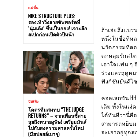
แฟชั่น
NIKE STRUCTURE PLUS:
รองเท้าวิ่งสายซัพพอร์ตที่
‘นุ่มเด้ง’ ขึ้นเป็นกอง! เจาะลึก
ถ้าเอ่ยถึงแบรน
สเปกก่อนเปิดตัวปีหน้า
หนึ่งในชื่อที่
นวัตกรรมที่ต
ตกหลุมรักสไตล์
เอาใจแฟน ๆ อี
ร่วงและฤดูหนาว
ฟังก์ชันยันดีไซ
คอลเลกชัน HH-1
บันเทิง
เดิม ทั้งในแง
โคตรทีมสมทบ “THE JUDGE
ได้ทันทีว่านี่ค
RETURNS” – จากเพื่อนซี้สาย
ลุยถึงทนายงูพิษ! เตรียมมันส์
สามารถหยิบมาม
ไปกับสงครามศาลครั้งใหม่
จะเอาอยู่ทุกส
(มีสปอยล์เบาๆ)