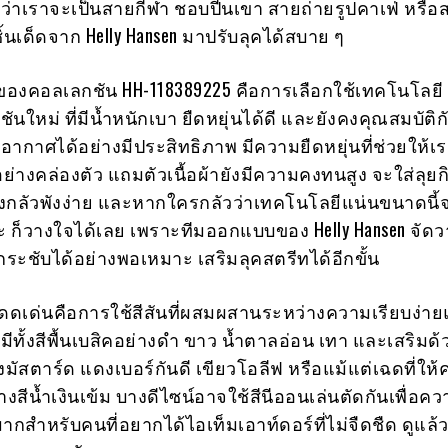
ว่าเราจะเป็นสายกีฬา ชอบปีนเขา สายถ่ายรูปคาเฟ่ หรือ
้นเด็ดจาก Helly Hansen มาปรับลุคได้สบาย ๆ
ของคอลเลกชัน HH-118389225 คือการเลือกใช้เทคโนโลยี 
ันใหม่ ที่มีน้ำหนักเบา ยืดหยุ่นได้ดี และยังคงคุณสมบัติกั
กาศได้อย่างมีประสิทธิภาพ มีความยืดหยุ่นที่ช่วยให้เ
อย่างคล่องตัว แถมตัวเนื้อผ้ายังมีความคงทนสูง จะใส่ลุย
้องกลัวพังง่าย และหากใครกลัวว่าเทคโนโลยีแน่นขนาดนี้
ะ ก็วางใจได้เลย เพราะทีมออกแบบของ Helly Hansen จั
ะชับได้อย่างพอเหมาะ เสริมลุคสตรีทได้อีกขั้น
โดดเด่นคือการใช้สีสันที่ผสมผสานระหว่างความเรียบง่า
ีทั้งสีพื้นเบสิคอย่างดำ ขาว น้ำตาลอ่อน เทา และเสริมด้ว
องมัสตาร์ด แดงเบอร์กันดี เขียวโอลีฟ หรือแม้แต่เฉดที่ให
่างสีน้ำเงินเข้ม บางดีไซน์อาจใช้สีนีออนเล่นตัดกันเพื่อ
มากสำหรับคนที่อยากได้ไอเท็มเอาท์ดอร์ที่ไม่จืดชืด ดูแล้วส