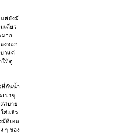
แต่ยังมี
มเดี่ยว
มาะมาก
ต้องออก
งเบาแต่
ำให้ดู
ี่กันน้ำ
เป๋าจุ
ใส่สบาย
ใส่แล้ว
งมีดีเทล
าง ๆ ของ