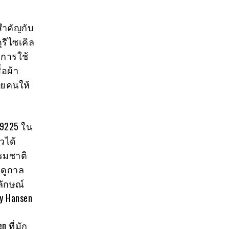
มสำคัญกับ
ุรีไซเคิล
ดการใช้
้อผ้า
ลายคนให้
9225 ใน
วได้
รมชาติ
ฤดูกาล
ลักษณ์
y Hansen
 ที่มัก