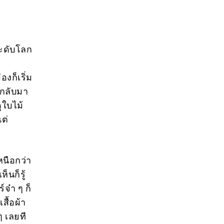
ระดับโลก
งก็เริ่ม
้กลับมา
ูใบไม้
แต่
หนือกว่า
็นก็รู้
์จ๋า ๆ ก็
ื้อผ้า
ๆ เลยที