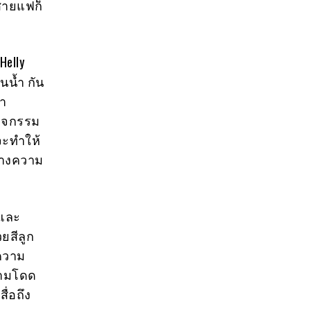
สายแฟก็
Helly
นน้ำ กัน
รา
กิจกรรม
จะทำให้
ดวางความ
ยและ
ยสีลูก
้ความ
ความโดด
ื่อถึง