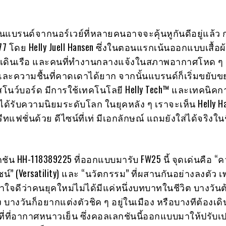
ป็นแบรนด์จากนอร์เวย์ที่หลายคนอาจจะคุ้นหูกันดีอยู่แล้ว ก
1877 โดย Helly Juell Hansen ซึ่งในตอนแรกเน้นออกแบบเสื้อ
เดินเรือ และคนที่ทำงานกลางแจ้งในสภาพอากาศโหด ๆ
และความชื้นที่คาดเดาได้ยาก จากนั้นแบรนด์ก็เริ่มขยับขย
นว์บอร์ด มีการใช้เทคโนโลยี Helly Tech™ และเทคนิคกา
ด้รับความนิยมระดับโลก ในยุคหลัง ๆ เราจะเห็น Helly H
ฟชั่นด้วย ดีไซน์ที่เท่ มีเอกลักษณ์ แถมยังใส่ได้จริงในช
ัน HH-118389225 ที่ออกแบบมารับ FW25 นี้ จุดเด่นคือ “
์” (Versatility) และ “นวัตกรรม” ที่ผสานกันอย่างลงตัว 
ข้าใจดีว่าคนยุคใหม่ไม่ได้มีแค่หนึ่งบทบาทในชีวิต บางวั
 บางวันก็อยากแต่งตัวชิค ๆ อยู่ในเมือง หรือบางทีต้องเด
ที่ที่อากาศหนาวเย็น ซึ่งคอลเลกชันนี้ออกแบบมาให้ปรับเป