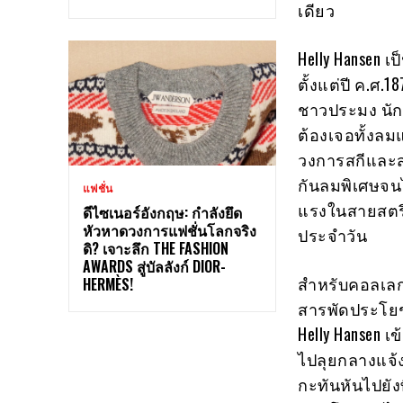
เดียว
Helly Hansen เ
ตั้งแต่ปี ค.ศ.
ชาวประมง นัก
ต้องเจอทั้งลม
วงการสกีและสโ
กันลมพิเศษจนไ
แฟชั่น
แรงในสายสตรีทแ
ดีไซเนอร์อังกฤษ: กำลังยึด
หัวหาดวงการแฟชั่นโลกจริง
ประจำวัน
ดิ? เจาะลึก THE FASHION
AWARDS สู่บัลลังก์ DIOR-
สำหรับคอลเลกช
HERMÈS!
สารพัดประโยชน
Helly Hansen เ
ไปลุยกลางแจ้ง
กะทันหันไปยัง