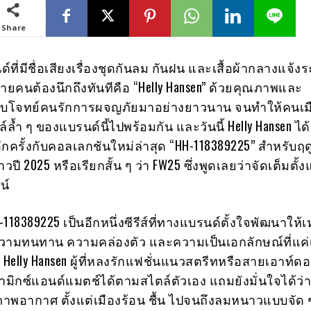
Share
ด์ที่มีชื่อเสียงเรื่องชุดกันลม กันฝน และเสื้อผ้ากลางแจ้ง
หลายคนต้องนึกถึงทันทีคือ “Helly Hansen” ด้วยคุณภาพและ
อบโจทย์คนรักการผจญภัยมาอย่างยาวนาน จนทำให้คนเมือ
ล้ำ ๆ ของแบรนด์นี้ไปพร้อมกัน และวันนี้ Helly Hansen ได
กครั้งกับคอลเลกชันใหม่ล่าสุด “HH-118389225” สำหรับฤด
ปี 2025 หรือเรียกสั้น ๆ ว่า FW25 ซึ่งพูดเลยว่าจัดเต็มตั้ง
น์
18389225 เป็นอีกหนึ่งซีรีส์ที่ทางแบรนด์ตั้งใจพัฒนาให้เ
่ความทนทาน ความคล่องตัว และความเป็นเอกลักษณ์ที่แค่เห
ือ Helly Hansen ผู้ที่หลงรักแฟชั่นแนวสตรีทหรือสายเอาท์ดอร
ิกซ์แอนด์แมตช์ได้ตามสไตล์ตัวเอง แถมยังมั่นใจได้ว่าเส
ภาพอากาศ ตั้งแต่เมืองร้อน ชื้น ไปจนถึงลมหนาวแบบจัด 