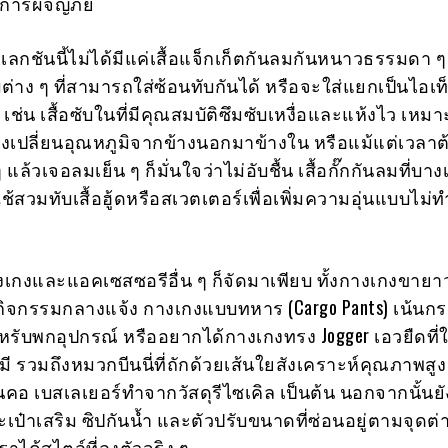
การผจญภัย
ลกชันนี้ไม่ได้มีแค่เสื้อแจ็กเก็ตกันลมกันหนาวธรรมดา ๆ 
ต่าง ๆ ที่สามารถใส่ซ้อนทับกันได้ หรือจะใส่แยกเป็นไอเท็
ัน เช่น เสื้อซับในที่มีคุณสมบัติซึมซับเหงื่อและแห้งไว เห
องเปลี่ยนอุณหภูมิจากข้างนอกมาข้างใน หรือแม้แต่เวลา
แล้วเจอลมเย็น ๆ ก็มั่นใจว่าไม่อับชื้น เสื้อกั๊กกันลมที่บา
ช้สวมทับเสื้อฮู้ดหรือสเวตเตอร์เพื่อเพิ่มความอุ่นแบบไม่ท
กงและแอคเซสซอรีอื่น ๆ ก็จัดมาเพียบ ทั้งกางเกงขายาวท
กิจกรรมกลางแจ้ง กางเกงแบบทหาร (Cargo Pants) เน้นกระ
รับพกอุปกรณ์ หรืออยากได้กางเกงทรง Jogger เอวยืดที่
ี รวมถึงหมวกบีนนี่ที่ถักด้วยเส้นใยสังเคราะห์คุณภาพสูง 
พันคอ เบสเลเยอร์ทำจากวัสดุรีไซเคิล เป็นต้น นอกจากนั้นยั
ะเป๋าเสริม ซิปกันน้ำ และตัวปรับขนาดที่ซ่อนอยู่ตามจุดต่
้เราได้สไตล์ที่ลงตัวจริง ๆ