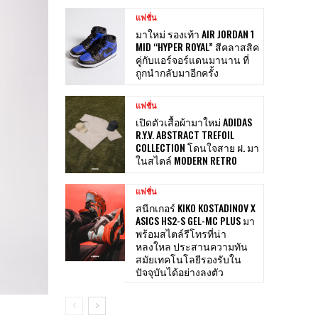
แฟชั่น
มาใหม่ รองเท้า AIR JORDAN 1
MID “HYPER ROYAL” สีคลาสสิค
คู่กับแอร์จอร์แดนมานาน ที่
ถูกนำกลับมาอีกครั้ง
แฟชั่น
เปิดตัวเสื้อผ้ามาใหม่ ADIDAS
R.Y.V. ABSTRACT TREFOIL
COLLECTION โดนใจสาย ฝ. มา
ในสไตล์ MODERN RETRO
แฟชั่น
สนีกเกอร์ KIKO KOSTADINOV X
ASICS HS2-S GEL-MC PLUS มา
พร้อมสไตล์รีโทรที่น่า
หลงใหล ประสานความทัน
สมัยเทคโนโลยีรองรับใน
ปัจจุบันได้อย่างลงตัว