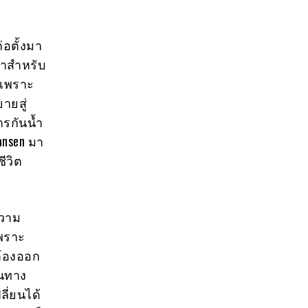
่อตั้งมา
ผ้าสำหรับ
 เพราะ
ายสู่
รกันน้ำ
ansen มา
ีวิต
ความ
เพราะ
นต้องออก
ินทาง
ลี่ยนได้