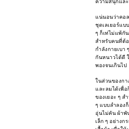
ความสนุกและ
แน่นอนว่าคอลเ
ชุดเลเยอร์แบบ
ๆ ก็เท่ไม่แพ้ก
สำหรับคนที่ต้
กำลังกายเบา ๆ 
กันหนาวได้ดี ใ
พองจนเกินไป
ในส่วนของกางเ
และลมได้เพื่อ
ของเยอะ ๆ สำห
ๆ แบบลำลองก็ม
อุ่นไม่คัน ผ้า
เล็ก ๆ อย่างกร
เสื้อผ้า เพื่อให