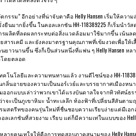
นวัตกรรม” อีกอย่างที่น่าจับตาคือ Helly Hansen เริ่มให้ควา
่งยืนมากยิ่งขึ้น ในคอลเลกชัน HH-118389225 ก็เริ่มนำวัสด
ผลิตที่ลดผลกระทบต่อสิ่งแวดล้อมมาใช้มากขึ้น เน้นล
ยสารเคมี และยังคงมาตรฐานคุณภาพที่เข้มงวดเพื่อให้เสื
นยาวนานขึ้น ซึ่งก็เป็นส่วนหนึ่งที่แฟน ๆ Helly Hansen ห
มาโดยตลอด
เทคโนโลยีและความทนทานแล้ว งานดีไซน์ของ HH-11838
อนกลิ่นอายของความเป็นนอร์เวย์และบรรยากาศเมืองหนา
 ทีมออกแบบเล่าว่าพวกเขาได้แรงบันดาลใจจากทิวทัศน์ธร
ว่าจะเป็นภูเขาหิมะ น้ำทะเลลึก ท้องฟ้าที่เปลี่ยนสีสันตาม
มสตรีทของคนรุ่นใหม่ที่ชื่นชอบความเรียบง่ายแต่มีเอก
อลเลกชันที่สวยงาม เรียบ แต่ก็มีความเท่ในแบบของ Hell
ุยหลายคนเทใจให้คือการทดสอบภาคสนามของ Helly Hansen