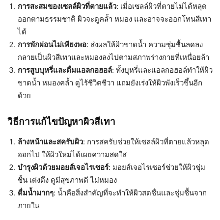
การสะสมของเซลล์ผิวที่ตายแล้ว
: เมื่อเซลล์ผิวที่ตายไม่ได้หลุด
ออกตามธรรมชาติ ผิวจะดูคล้ำ หมอง และอาจจะออกโทนสีเทา
ได้
การพักผ่อนไม่เพียงพอ
: ส่งผลให้ผิวขาดน้ำ ความชุ่มชื้นลดลง
กลายเป็นผิวสีเทาและหมองลงไปตามสภาพร่างกายที่เหนื่อยล้า
การสูบบุหรี่และดื่มแอลกอฮอล์
: ทั้งบุหรี่และแอลกอฮอล์ทำให้ผิว
ขาดน้ำ หมองคล้ำ ดูไร้ชีวิตชีวา แถมยังเร่งให้ผิวพังเร็วขึ้นอีก
ด้วย
วิธีการแก้ไขปัญหาผิวสีเทา
ล้างหน้าและสครับผิว
: การสครับช่วยให้เซลล์ผิวที่ตายแล้วหลุด
ออกไป ให้ผิวใหม่ได้เผยความสดใส
บำรุงผิวด้วยมอยส์เจอไรเซอร์
: มอยส์เจอไรเซอร์ช่วยให้ผิวชุ่ม
ชื้น เต่งตึง ดูมีสุขภาพดี ไม่หมอง
ดื่มน้ำมากๆ
: น้ำคือสิ่งสำคัญที่จะทำให้ผิวสดชื่นและชุ่มชื้นจาก
ภายใน